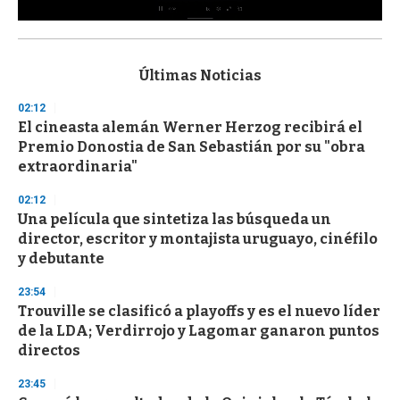
0
s
e
c
Últimas Noticias
o
n
02:12
d
El cineasta alemán Werner Herzog recibirá el
s
o
Premio Donostia de San Sebastián por su "obra
f
extraordinaria"
3
3
s
02:12
e
Una película que sintetiza las búsqueda un
c
director, escritor y montajista uruguayo, cinéfilo
o
n
y debutante
d
s
23:54
Trouville se clasificó a playoffs y es el nuevo líder
de la LDA; Verdirrojo y Lagomar ganaron puntos
directos
23:45