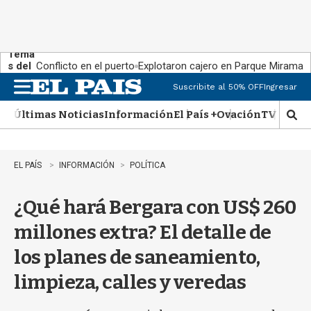
Tema
s del
Conflicto en el puerto
Explotaron cajero en Parque Miramar
día:
Suscribite al 50% OFF
Ingresar
M
e
Últimas Noticias
Información
El País +
Ovación
TV Show
n
M
u
o
s
t
EL PAÍS
INFORMACIÓN
POLÍTICA
r
a
¿Qué hará Bergara con US$ 260
r
b
millones extra? El detalle de
�
s
los planes de saneamiento,
q
u
limpieza, calles y veredas
e
d