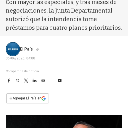
a
Con mayorías especiales, y tras meses de
negociaciones, la Junta Departamental
autorizó que la intendencia tome
préstamos para cuatro planes prioritarios.
El País
06/06/2026, 04:00
Compartir esta noticia
F
W
T
L
E
a
h
w
i
m
c
a
i
n
a
e
t
t
k
i
+
Agregar El País en
b
s
t
e
l
o
A
e
d
o
p
r
I
k
p
n