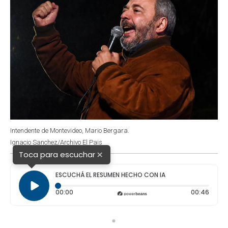
Intendente de Montevideo, Mario Bergara.
Ignacio Sanchez/Archivo El Pais
×
Toca para escuchar
ESCUCHÁ EL RESUMEN HECHO CON IA
Tiempo transcurrido: 0 segundos
Durac
00:00
00:46