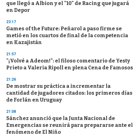
o
que llegó a Albion y el "10" de Racing que jugará
f
en Depor
3
3
s
23:17
e
Games of the Future: Peñarol a paso firme se
c
metió en los cuartos de final de la competencia
o
n
en Kazajistán
d
s
21:57
"¡Volvé a Adeom!": el filoso comentario de Yesty
Prieto a Valeria Ripoll en plena Cena de Famosos
21:26
De mostrar su práctica a incrementar la
cantidad de jugadores citados: los primeros días
de Forlán en Uruguay
21:08
Sánchez anunció que la Junta Nacional de
Emergencias se reunirá para prepararse ante el
fenómeno de El Niño