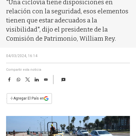
a
"Una ciclovía tiene disposiciones en
relación con la seguridad, esos elementos
tienen que estar adecuados a la
visibilidad", dijo el presidente de la
Comisión de Patrimonio, William Rey.
04/03/2024, 16:14
Compartir esta noticia
F
W
T
L
E
a
h
w
i
m
c
a
i
n
a
e
t
t
k
i
+
Agregar El País en
b
s
t
e
l
o
A
e
d
o
p
r
I
k
p
n