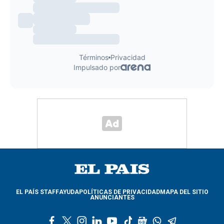
EL PAÍS STAFF
AYUDA
POLÍTICAS DE PRIVACIDAD
MAPA DEL SITIO
ANUNCIANTES
f
t
i
l
y
t
g
w
t