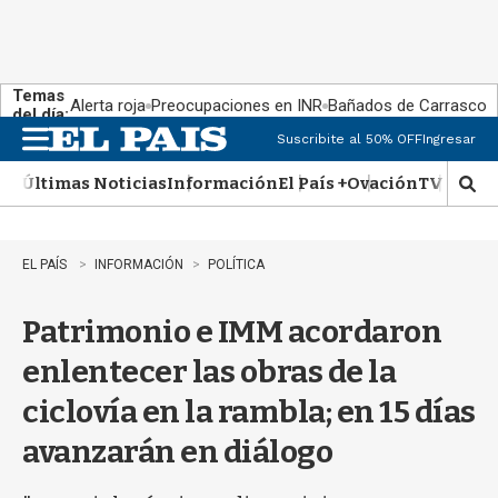
Temas
Alerta roja
Preocupaciones en INR
Bañados de Carrasco
del día:
Suscribite al 50% OFF
Ingresar
M
e
Últimas Noticias
Información
El País +
Ovación
TV Show
n
M
u
o
s
t
EL PAÍS
INFORMACIÓN
POLÍTICA
r
a
Patrimonio e IMM acordaron
r
b
enlentecer las obras de la
�
s
ciclovía en la rambla; en 15 días
q
u
avanzarán en diálogo
e
d