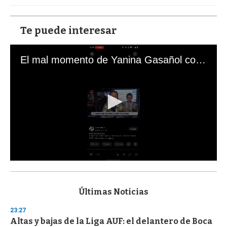
Te puede interesar
El mal momento de Yanina Gasañol con un hincha argentino en "Subrayado"
0
s
e
c
Últimas Noticias
o
n
23:27
d
Altas y bajas de la Liga AUF: el delantero de Boca
s