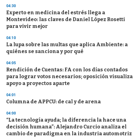
o
04:30
n
d
Experto en medicina del estrés llega a
s
Montevideo: las claves de Daniel López Rosetti
para vivir mejor
04:10
La lupa sobre las multas que aplica Ambiente: a
quiénes se sanciona y por qué
04:05
Rendición de Cuentas: FA con los días contados
para lograr votos necesarios; oposición visualiza
apoyo a proyectos aparte
04:01
Columna de APPCU: de cal y de arena
04:00
“La tecnología ayuda; la diferencia la hace una
decisión humana”: Alejandro Curcio analiza el
cambio de paradigma en la industria automotriz