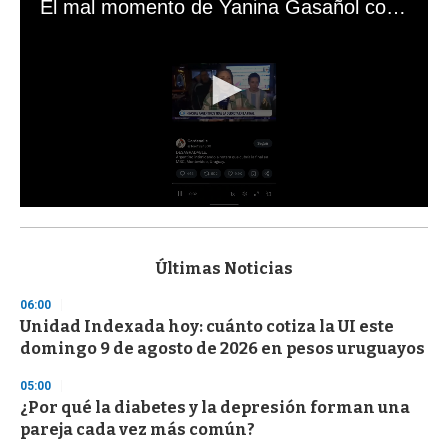
El mal momento de Yanina Gasañol con un hincha argentino en "Subrayado"
0
s
e
c
Últimas Noticias
o
n
06:00
d
Unidad Indexada hoy: cuánto cotiza la UI este
s
o
domingo 9 de agosto de 2026 en pesos uruguayos
f
3
05:00
3
s
¿Por qué la diabetes y la depresión forman una
e
pareja cada vez más común?
c