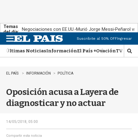
Temas
Negociaciones con EE.UU.
Murió Jorge Messi
Peñarol vs
del día:
Suscribite al 50% OFF
Ingresar
M
e
Últimas Noticias
Información
El País +
Ovación
TV Show
n
M
u
o
s
t
EL PAÍS
INFORMACIÓN
POLÍTICA
r
a
Oposición acusa a Layera de
r
b
diagnosticar y no actuar
�
s
q
u
14/05/2018, 05:00
e
d
Compartir esta noticia