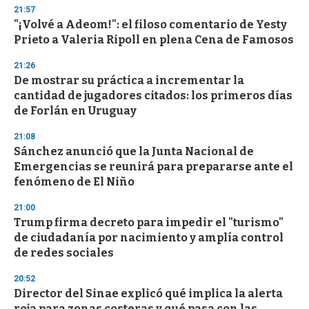
n
21:57
d
"¡Volvé a Adeom!": el filoso comentario de Yesty
s
o
Prieto a Valeria Ripoll en plena Cena de Famosos
f
3
21:26
3
s
De mostrar su práctica a incrementar la
e
cantidad de jugadores citados: los primeros días
c
de Forlán en Uruguay
o
n
d
21:08
s
Sánchez anunció que la Junta Nacional de
Emergencias se reunirá para prepararse ante el
fenómeno de El Niño
21:00
Trump firma decreto para impedir el "turismo"
de ciudadanía por nacimiento y amplía control
de redes sociales
20:52
Director del Sinae explicó qué implica la alerta
roja para zonas costeras y qué pasa con las