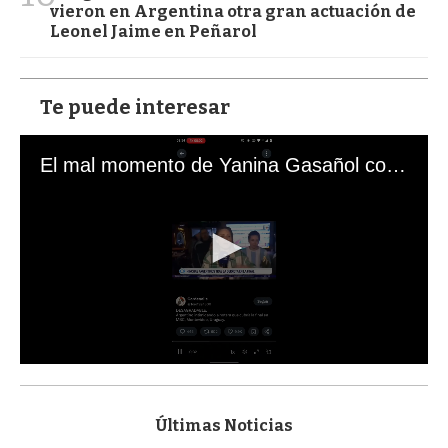
vieron en Argentina otra gran actuación de
Leonel Jaime en Peñarol
Te puede interesar
El mal momento de Yanina Gasañol con un hincha argentino en "Subrayado"
0
s
e
c
Últimas Noticias
o