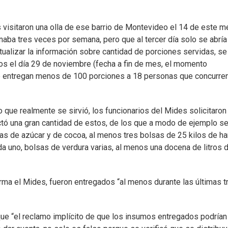
 visitaron una olla de ese barrio de Montevideo el 14 de este m
naba tres veces por semana, pero que al tercer día solo se abría
ualizar la información sobre cantidad de porciones servidas, se
ados el día 29 de noviembre (fecha a fin de mes, el momento
e entregan menos de 100 porciones a 18 personas que concurren
lo que realmente se sirvió, los funcionarios del Mides solicitaron
ectó una gran cantidad de estos, de los que a modo de ejemplo s
ndas de azúcar y de cocoa, al menos tres bolsas de 25 kilos de ha
da uno, bolsas de verdura varias, al menos una docena de litros 
rma el Mides, fueron entregados “al menos durante las últimas t
 que “el reclamo implícito de que los insumos entregados podrían