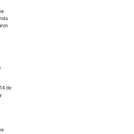
ma
emás
aron
s
 14 de
y
se