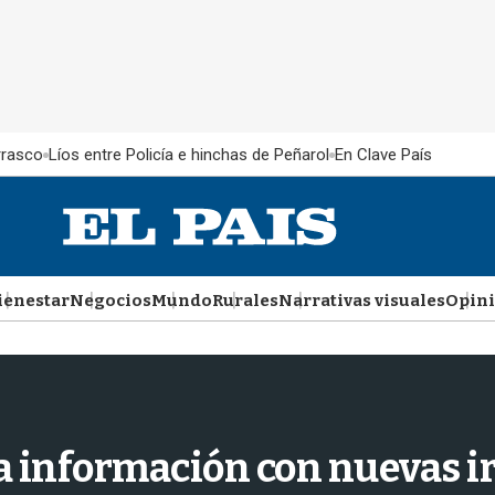
rrasco
Líos entre Policía e hinchas de Peñarol
En Clave País
ienestar
Negocios
Mundo
Rurales
Narrativas visuales
Opin
ía información con nuevas i