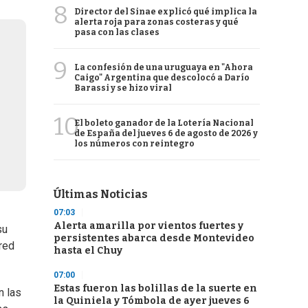
8
Director del Sinae explicó qué implica la
alerta roja para zonas costeras y qué
pasa con las clases
9
La confesión de una uruguaya en "Ahora
Caigo" Argentina que descolocó a Darío
Barassi y se hizo viral
10
El boleto ganador de la Lotería Nacional
de España del jueves 6 de agosto de 2026 y
los números con reintegro
Últimas Noticias
07:03
Alerta amarilla por vientos fuertes y
su
persistentes abarca desde Montevideo
red
hasta el Chuy
07:00
Estas fueron las bolillas de la suerte en
n las
la Quiniela y Tómbola de ayer jueves 6