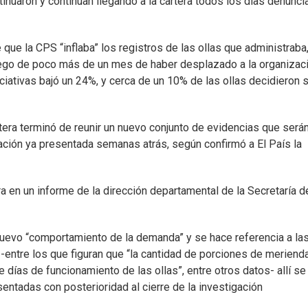
tinuaron y continúan llegando a la cartera todos los días denunci
 que la CPS “inflaba” los registros de las ollas que administraba
uego de poco más de un mes de haber desplazado a la organizac
iativas bajó un 24%, y cerca de un 10% de las ollas decidieron 
tera terminó de reunir un nuevo conjunto de evidencias que será
mación ya presentada semanas atrás, según confirmó a El País la
 en un informe de la dirección departamental de la Secretaría d
l nuevo “comportamiento de la demanda” y se hace referencia a la
 -entre los que figuran que “la cantidad de porciones de meriend
 días de funcionamiento de las ollas”, entre otros datos- allí se
ntadas con posterioridad al cierre de la investigación