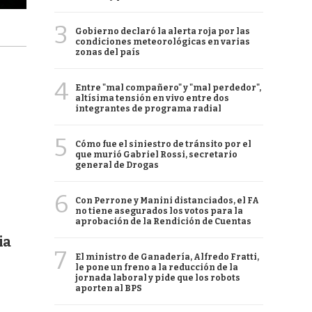
3
Gobierno declaró la alerta roja por las
condiciones meteorológicas en varias
zonas del país
4
Entre "mal compañero" y "mal perdedor",
altísima tensión en vivo entre dos
integrantes de programa radial
5
Cómo fue el siniestro de tránsito por el
que murió Gabriel Rossi, secretario
general de Drogas
6
Con Perrone y Manini distanciados, el FA
no tiene asegurados los votos para la
aprobación de la Rendición de Cuentas
ia
7
El ministro de Ganadería, Alfredo Fratti,
le pone un freno a la reducción de la
jornada laboral y pide que los robots
aporten al BPS