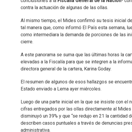
conclusiones a la
Fiscalía General de la Nación
- con
contra la actuación de algunas de las ollas.
Al mismo tiempo, el Mides confirmó su tesis inicial de
tal manera que, como informó El País esta semana, l
como intermediara la demanda de porciones de las inic
cierre.
A este panorama se suma que las últimas horas la car
elevadas a la Fiscalía para que se integren a la infor
directora general de la cartera, Karina Goday.
El resumen de algunos de esos hallazgos se encuentra
Estado enviado a Lema ayer miércoles.
Luego de una parte inicial en la que se insiste con e
cifras entregados por las ollas directamente al Mides
disminuyó un 39% y que “se redujo en 21 la cantidad de
describen casos puntuales a través de denuncias prese
administrativa.