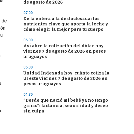
as
de agosto de 2026
07:00
De la entera a la deslactosada: los
, de
nutrientes clave que aporta la leche y
ión
cómo elegir la mejor para tu cuerpo
su
06:00
Así abre la cotización del dólar hoy
viernes 7 de agosto de 2026 en pesos
n
uruguayos
06:00
Unidad Indexada hoy: cuánto cotiza la
UI este viernes 7 de agosto de 2026 en
e
pesos uruguayos
04:30
“Desde que nació mi bebé ya no tengo
s
ganas”: lactancia, sexualidad y deseo
a
sin culpa