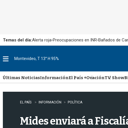
Temas del día:
Alerta roja
Preocupaciones en INR
Bañados de Ca
Montevideo, T 13° H 95%
M
e
n
u
Últimas Noticias
Información
El País +
Ovación
TV Show
B
EL PAÍS
INFORMACIÓN
POLÍTICA
Mides enviará a Fiscal