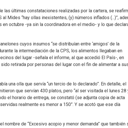
 las últimas constataciones realizadas por la cartera, se reafir
l Mides “hay ollas inexistentes, (y) números inflados (...)”, ad
las en octubre -ya sin la coordinadora en el medio- y lo que declar
anelones cuyos insumos “se distribuían entre ‘amigos’ de la
“durante la intermediación de la CPS, los alimentos llegaban en
vecinos del lugar -señala el informe, al que accedió El País-, en
ido retirada por personas del lugar con el fin de alimentar a su
bía una olla que servía “un tercio de lo declarado”. En detalle, el
itieron que servían 430 platos, pero “al ser visitada el lunes 28 
odo el horario de entrega, se constató (se adjunta copia de acta
s servidas realmente es menor a 150”. Y se acotó que ese día
n el nombre de “Excesivo acopio y menor demanda” que también 