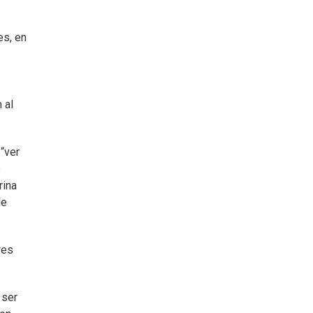
es, en
 al
 “ver
e
rina
de
res
 ser