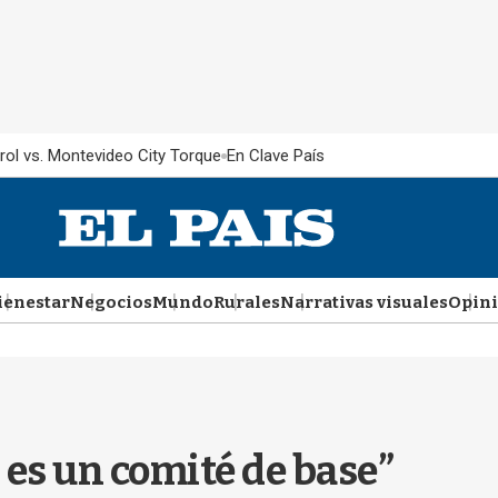
rol vs. Montevideo City Torque
En Clave País
ienestar
Negocios
Mundo
Rurales
Narrativas visuales
Opin
 es un comité de base”