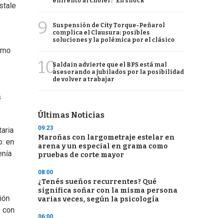
enfrentó al chofer: "En shock"
stale
9
Suspensión de City Torque-Peñarol
complica el Clausura: posibles
soluciones y la polémica por el clásico
ismo
10
Saldain advierte que el BPS está mal
asesorando a jubilados por la posibilidad
de volver a trabajar
s
Últimas Noticias
09:23
aria
Maroñas con largometraje estelar en
o: en
arena y un especial en grama como
enía
pruebas de corte mayor
08:00
¿Tenés sueños recurrentes? Qué
significa soñar con la misma persona
ión
varias veces, según la psicología
, con
06:00