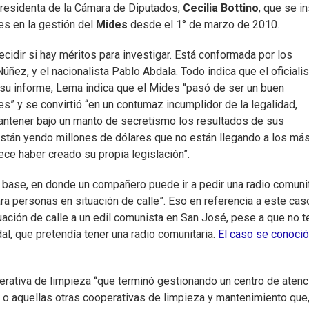
 presidenta de la Cámara de Diputados,
Cecilia Bottino
, que se in
es en la gestión del
Mides
desde el 1° de marzo de 2010.
cidir si hay méritos para investigar. Está conformada por los
úñez, y el nacionalista Pablo Abdala. Todo indica que el oficial
n su informe, Lema indica que el Mides “pasó de ser un buen
es” y se convirtió “en un contumaz incumplidor de la legalidad,
antener bajo un manto de secretismo los resultados de sus
stán yendo millones de dólares que no están llegando a los má
ece haber creado su propia legislación”.
base, en donde un compañero puede ir a pedir una radio comunit
ra personas en situación de calle”. Eso en referencia a este cas
ación de calle a un edil comunista en San José, pese a que no t
al, que pretendía tener una radio comunitaria.
El caso se conoció
erativa de limpieza “que terminó gestionando un centro de atenc
o aquellas otras cooperativas de limpieza y mantenimiento que