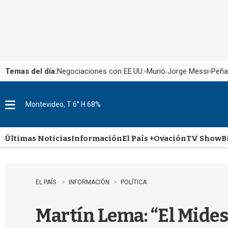
Temas del día:
Negociaciones con EE.UU.
Murió Jorge Messi
Peña
Montevideo, T 6° H 68%
M
e
n
u
Últimas Noticias
Información
El País +
Ovación
TV Show
B
EL PAÍS
INFORMACIÓN
POLÍTICA
Martín Lema: “El Mides