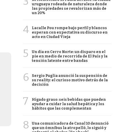
3
uruguaya rodeada de naturaleza donde
las propiedades se revalorizan más de
un 20%
4
Lacalle Pou rompe bajo perfil y blancos
esperan con expectativa su discurso en
acto en Ciudad Vieja
5
Un día en Cerro Norte: un disparo en el
pie en medio de recorrida de El País y la
tensión latente entre bandas
6
Sergio Puglia anunció la suspensión de
su reality: el curioso motivo detrás de la
decisión
7
Hígado graso: seis bebidas que pueden
ayudar a cuidar la salud hepática y los
hábitos que las complementan
8
Una comunicadora de Canal 10 denunció
que un ómnibus la atropelló, lo siguió y