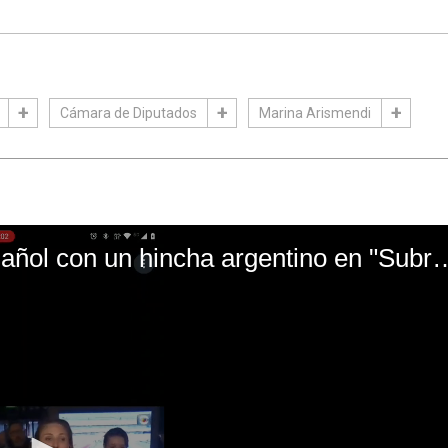
Cámara de Diputados
Marina Arismendi
El mal momento de Yanina Gasañol con un hin