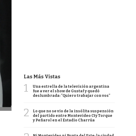
Las Más Vistas
1
Una estrella de la televisión argentina
fue a ver el show de Gustaf y quedó
deslumbrada: "Quiero trabajar con vos"
2
Lo que no se vio de la insólita suspensión
del partido entre Montevideo Cty Torque
y Peñarol en el Estadio Charrúa
Ni Montevideo ni Punta del Este: la ciudad