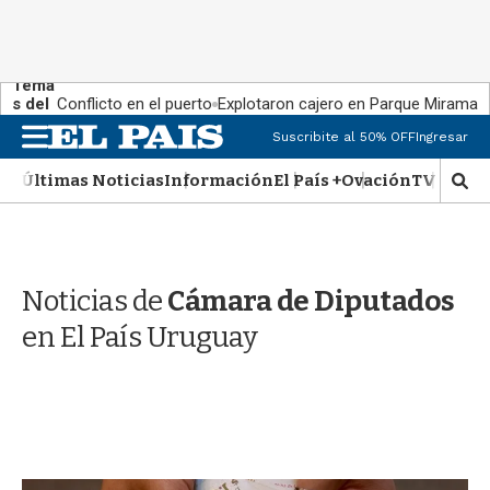
Tema
s del
Conflicto en el puerto
Explotaron cajero en Parque Miramar
día:
M
Suscribite al 50% OFF
Ingresar
e
n
Últimas Noticias
Información
El País +
Ovación
TV Show
M
u
o
s
t
r
Noticias de
Cámara de Diputados
a
r
en El País Uruguay
b
�
s
q
u
e
d