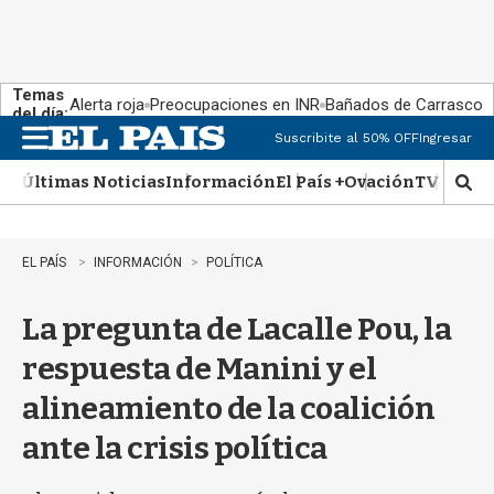
Temas
Alerta roja
Preocupaciones en INR
Bañados de Carrasco
del día:
Suscribite al 50% OFF
Ingresar
M
e
Últimas Noticias
Información
El País +
Ovación
TV Show
n
M
u
o
s
t
EL PAÍS
INFORMACIÓN
POLÍTICA
r
a
La pregunta de Lacalle Pou, la
r
b
respuesta de Manini y el
�
s
alineamiento de la coalición
q
u
ante la crisis política
e
d