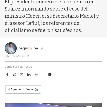
a
El presidente comenzó el encuentro en
Suárez informando sobre el cese del
ministro Heber, el subsecretario Maciel y
el asesor Lafluf; los referentes del
oficialismo se fueron satisfechos.
Joaquín Silva
05/11/2023, 03:45
Compartir esta noticia
F
W
T
L
E
a
h
w
i
m
c
a
i
n
a
e
t
t
k
i
+
Agregar El País en
b
s
t
e
l
o
A
e
d
o
p
r
I
k
p
n