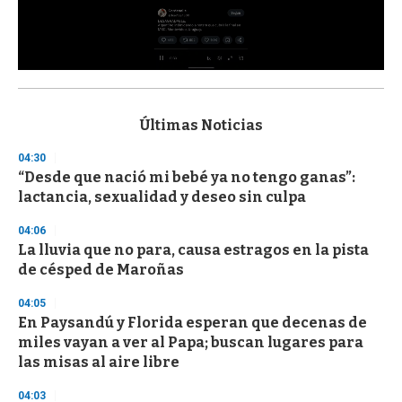
0
s
e
c
Últimas Noticias
o
n
04:30
d
“Desde que nació mi bebé ya no tengo ganas”:
s
o
lactancia, sexualidad y deseo sin culpa
f
3
04:06
3
s
La lluvia que no para, causa estragos en la pista
e
de césped de Maroñas
c
o
04:05
n
d
En Paysandú y Florida esperan que decenas de
s
miles vayan a ver al Papa; buscan lugares para
las misas al aire libre
04:03