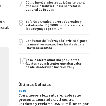
7
Cómo fue el siniestro de tránsito por el
o
que murió Gabriel Rossi, secretario
general de Drogas
8
tto
.
Safaris privados, auroras boreales y
estadías de US$ 3.000 por día: así viajan
ional,
los uruguayos premium
9
Conductor de "Subrayado" criticó el paro
de maestros y generó un fuerte debate:
"No tiene sentido"
10
Cesó la alerta amarilla por vientos
fuertes y persistentes que abarcaba
desde Montevideo hasta el Chuy
Últimas Noticias
14:46
Con nuevos elementos, el gobierno
presenta demanda civil contra
Cardama y reclama US$ 35 millones por