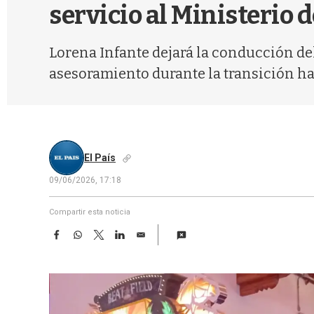
servicio al Ministerio
Lorena Infante dejará la conducción de
asesoramiento durante la transición hac
El País
09/06/2026, 17:18
Compartir esta noticia
F
W
T
L
E
a
h
w
i
m
c
a
i
n
a
e
t
t
k
i
b
s
t
e
l
o
A
e
d