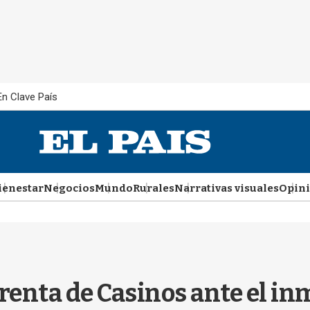
En Clave País
ienestar
Negocios
Mundo
Rurales
Narrativas visuales
Opin
erenta de Casinos ante el in