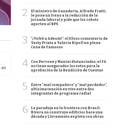
2
El ministro de Ganadería, Alfredo Fratti,
le pone un freno a la reducción de la
jornada laboral y pide que los robots
aporten al BPS
3
"¡Volvé a Adeom!": el filoso comentario de
Yesty Prieto a Valeria Ripoll en plena
Cena de Famosos
4
Con Perrone y Manini distanciados, el FA
no tiene asegurados los votos para la
Duración: 40 segundos
:40
aprobación de la Rendición de Cuentas
5
Entre "mal compañero" y "mal perdedor",
altísima tensión en vivo entre dos
integrantes de programa radial
6
La paradoja en la frontera con Brasil:
Rivera no construye edificios hace una
década y Livramento explota con obras