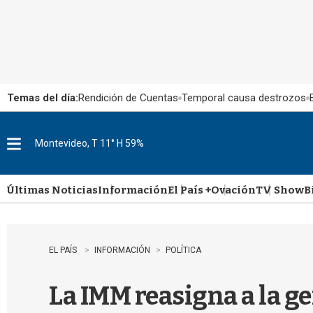
Temas del día:
Rendición de Cuentas
Temporal causa destrozos
Montevideo, T 11° H 59%
M
e
n
u
Últimas Noticias
Información
El País +
Ovación
TV Show
B
EL PAÍS
INFORMACIÓN
POLÍTICA
La IMM reasigna a la g