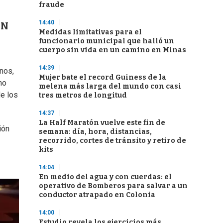
fraude
14:40
PN
Medidas limitativas para el
funcionario municipal que halló un
cuerpo sin vida en un camino en Minas
14:39
inos,
Mujer bate el record Guiness de la
mo
melena más larga del mundo con casi
e los
tres metros de longitud
14:37
La Half Maratón vuelve este fin de
ión
semana: día, hora, distancias,
recorrido, cortes de tránsito y retiro de
kits
14:04
En medio del agua y con cuerdas: el
operativo de Bomberos para salvar a un
conductor atrapado en Colonia
14:00
Estudio revela los ejercicios más