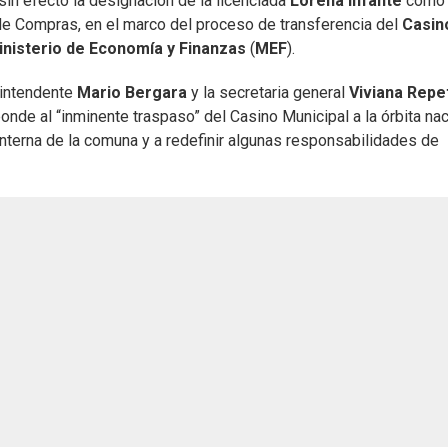
 sin efecto la designación de la licenciada
Lorena Infante
como
 de Compras, en el marco del proceso de transferencia del
Casin
inisterio de Economía y Finanzas
(
MEF
).
 intendente
Mario Bergara
y la secretaria general
Viviana Repe
nde al “inminente traspaso” del Casino Municipal a la órbita nac
interna de la comuna y a redefinir algunas responsabilidades de