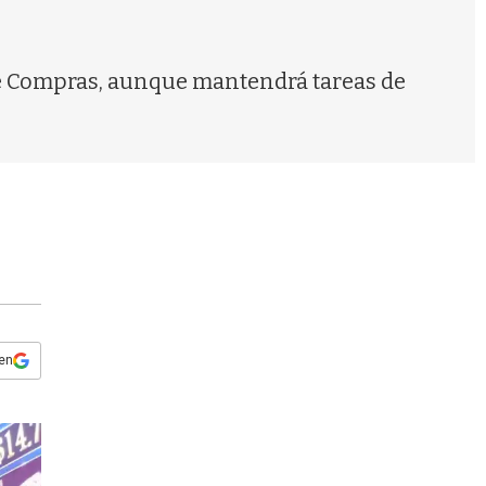
s
q
u
e
 de Compras, aunque mantendrá tareas de
d
a
 en