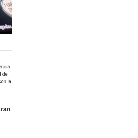
encia
l de
con la
aran