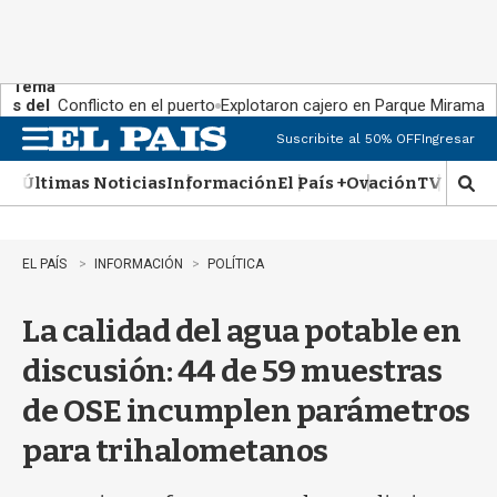
Tema
s del
Conflicto en el puerto
Explotaron cajero en Parque Miramar
día:
Suscribite al 50% OFF
Ingresar
M
e
Últimas Noticias
Información
El País +
Ovación
TV Show
n
M
u
o
s
t
EL PAÍS
INFORMACIÓN
POLÍTICA
r
a
La calidad del agua potable en
r
b
discusión: 44 de 59 muestras
�
s
de OSE incumplen parámetros
q
u
para trihalometanos
e
d