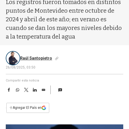
a
Los registros fueron tomados en distintos
puntos de Montevideo entre octubre de
2024 y abril de este año; en verano es
cuando se dan los mayores niveles debido
a la temperatura del agua
Raúl Santopietro
26/08/2025, 03:50
Compartir esta noticia
F
W
T
L
E
a
h
w
i
m
c
a
i
n
a
e
t
t
k
i
+
Agregar El País en
b
s
t
e
l
o
A
e
d
o
p
r
I
k
p
n