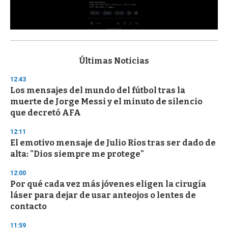
0
s
e
c
Últimas Noticias
o
n
12:43
d
Los mensajes del mundo del fútbol tras la
s
o
muerte de Jorge Messi y el minuto de silencio
f
que decretó AFA
3
3
s
12:11
e
El emotivo mensaje de Julio Ríos tras ser dado de
c
alta: "Dios siempre me protege"
o
n
d
12:00
s
Por qué cada vez más jóvenes eligen la cirugía
láser para dejar de usar anteojos o lentes de
contacto
11:59