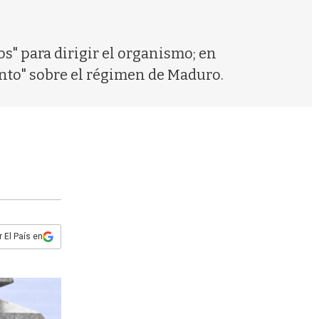
s
q
u
e
os" para dirigir el organismo; en
d
nto" sobre el régimen de Maduro.
a
 El País en