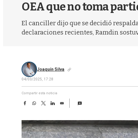
OEA que no toma parti
El canciller dijo que se decidió respal
declaraciones recientes, Ramdin sostu
Joaquín Silva
04/03/2025, 17:28
Compartir esta noticia
F
W
T
L
E
a
h
w
i
m
c
a
i
n
a
e
t
t
k
i
b
s
t
e
l
o
A
e
d