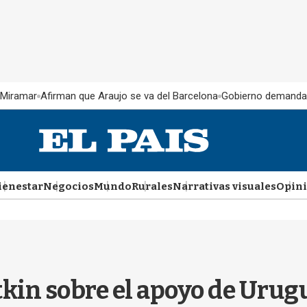
 Miramar
Afirman que Araujo se va del Barcelona
Gobierno demanda
ienestar
Negocios
Mundo
Rurales
Narrativas visuales
Opin
kin sobre el apoyo de Urugu