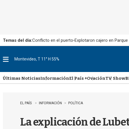
Temas del día:
Conflicto en el puerto
Explotaron cajero en Parque
Montevideo, T 11° H 55%
M
e
n
u
Últimas Noticias
Información
El País +
Ovación
TV Show
B
EL PAÍS
INFORMACIÓN
POLÍTICA
La explicación de Lubet