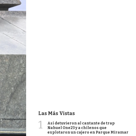
Las Más Vistas
1
Así detuvieron al cantante de trap
Nahuel One23 y a chilenos que
explotaron un cajero en Parque Miramar