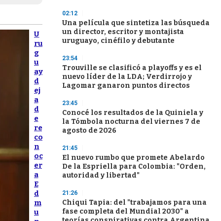
02:12
Una película que sintetiza las búsqueda
un director, escritor y montajista
U
uruguayo, cinéfilo y debutante
ru
g
23:54
u
Trouville se clasificó a playoffs y es el
ay
nuevo líder de la LDA; Verdirrojo y
d
Lagomar ganaron puntos directos
ej
a
23:45
d
Conocé los resultados de la Quiniela y
e
la Tómbola nocturna del viernes 7 de
re
agosto de 2026
co
n
21:45
oc
El nuevo rumbo que promete Abelardo
er
De la Espriella para Colombia: "Orden,
a
autoridad y libertad"
E
d
21:26
m
Chiqui Tapia: del "trabajamos para una
fase completa del Mundial 2030" a
u
teorías conspirativas contra Argentina