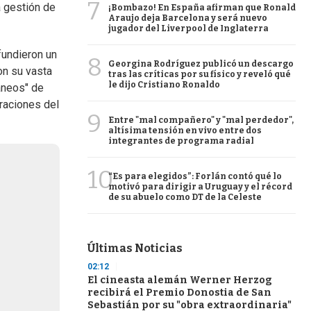
7
a gestión de
¡Bombazo! En España afirman que Ronald
Araujo deja Barcelona y será nuevo
jugador del Liverpool de Inglaterra
fundieron un
8
Georgina Rodríguez publicó un descargo
on su vasta
tras las críticas por su físico y reveló qué
le dijo Cristiano Ronaldo
áneos" de
iraciones del
9
Entre "mal compañero" y "mal perdedor",
altísima tensión en vivo entre dos
integrantes de programa radial
10
“Es para elegidos”: Forlán contó qué lo
motivó para dirigir a Uruguay y el récord
de su abuelo como DT de la Celeste
Últimas Noticias
02:12
El cineasta alemán Werner Herzog
recibirá el Premio Donostia de San
Sebastián por su "obra extraordinaria"