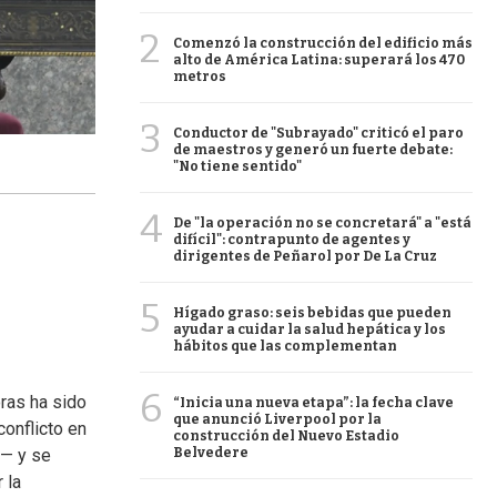
2
Comenzó la construcción del edificio más
alto de América Latina: superará los 470
metros
3
Conductor de "Subrayado" criticó el paro
de maestros y generó un fuerte debate:
"No tiene sentido"
4
De "la operación no se concretará" a "está
difícil": contrapunto de agentes y
dirigentes de Peñarol por De La Cruz
5
Hígado graso: seis bebidas que pueden
ayudar a cuidar la salud hepática y los
hábitos que las complementan
6
ras ha sido
“Inicia una nueva etapa”: la fecha clave
que anunció Liverpool por la
onflicto en
construcción del Nuevo Estadio
o— y se
Belvedere
r la