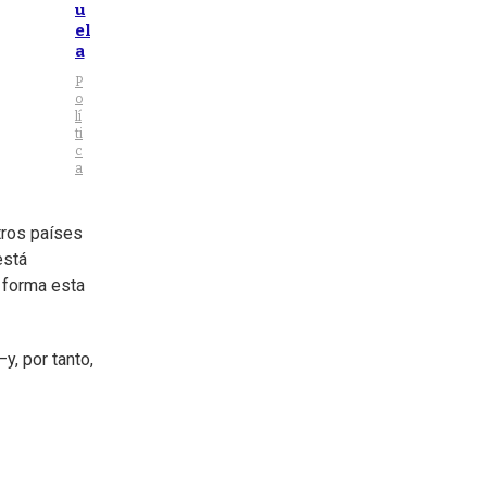
u
el
a
P
o
lí
ti
c
a
tros países
está
 forma esta
—y, por tanto,