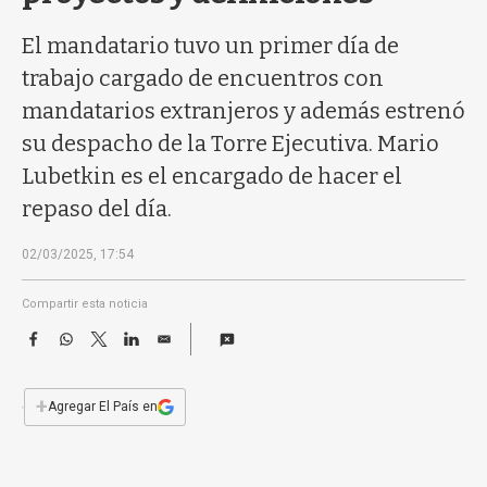
a
El mandatario tuvo un primer día de
trabajo cargado de encuentros con
mandatarios extranjeros y además estrenó
su despacho de la Torre Ejecutiva. Mario
Lubetkin es el encargado de hacer el
repaso del día.
02/03/2025, 17:54
Compartir esta noticia
F
W
T
L
E
a
h
w
i
m
c
a
i
n
a
e
t
t
k
i
+
Agregar El País en
b
s
t
e
l
o
A
e
d
o
p
r
I
k
p
n