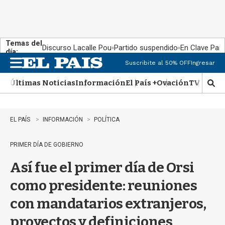
Temas del
Discurso Lacalle Pou
Partido suspendido
En Clave País
día:
Suscribite al 50% OFF
Ingresar
M
e
Últimas Noticias
Información
El País +
Ovación
TV Show
n
M
u
o
s
t
EL PAÍS
INFORMACIÓN
POLÍTICA
r
a
PRIMER DÍA DE GOBIERNO
r
b
Así fue el primer día de Orsi
�
s
como presidente: reuniones
q
u
con mandatarios extranjeros,
e
d
proyectos y definiciones