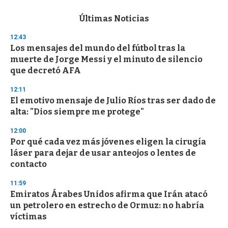
e
c
Últimas Noticias
o
n
12:43
d
Los mensajes del mundo del fútbol tras la
s
o
muerte de Jorge Messi y el minuto de silencio
f
que decretó AFA
3
3
s
12:11
e
El emotivo mensaje de Julio Ríos tras ser dado de
c
alta: "Dios siempre me protege"
o
n
d
12:00
s
Por qué cada vez más jóvenes eligen la cirugía
láser para dejar de usar anteojos o lentes de
contacto
11:59
Emiratos Árabes Unidos afirma que Irán atacó
un petrolero en estrecho de Ormuz: no habría
víctimas