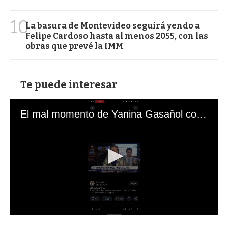
10
La basura de Montevideo seguirá yendo a
Felipe Cardoso hasta al menos 2055, con las
obras que prevé la IMM
Te puede interesar
El mal momento de Yanina Gasañol con un hincha argentino en "Subrayado"
0
s