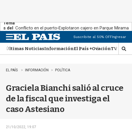
Tema
s del
Conflicto en el puerto
Explotaron cajero en Parque Miramar
día:
Suscribite al 50% OFF
Ingresar
M
e
Últimas Noticias
Información
El País +
Ovación
TV Show
n
M
u
o
s
t
EL PAÍS
INFORMACIÓN
POLÍTICA
r
a
Graciela Bianchi salió al cruce
r
b
de la fiscal que investiga el
�
s
caso Astesiano
q
u
e
d
21/10/2022, 19:07