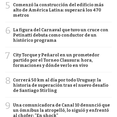
5
Comenzó la construcción del edificio más
alto de América Latina: superará los 470
metros
6
La figura del Carnaval que tuvo un cruce con
Petinatti debuta como conductor de un
histórico programa
7
City Torque y Peñarol en un prometedor
partido por el Torneo Clausura: hora,
formaciones y dónde verlo en vivo
8
Correrá 50 km al día por todo Uruguay: la
historia de superación tras el nuevo desafío
de Santiago Stirling
9
Una comunicadora de Canal 10 denunció que
un ómnibus la atropelló, lo siguió y enfrentó
al chofer: "En shock"