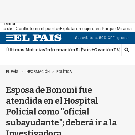
Tema
s del
Conflicto en el puerto
Explotaron cajero en Parque Miramar
día:
Suscribite al 50% OFF
Ingresar
M
e
Últimas Noticias
Información
El País +
Ovación
TV Show
n
M
u
o
s
t
EL PAÍS
INFORMACIÓN
POLÍTICA
r
a
Esposa de Bonomi fue
r
b
atendida en el Hospital
�
s
Policial como "oficial
q
u
subayudante"; deberá ir a la
e
d
Investigadora