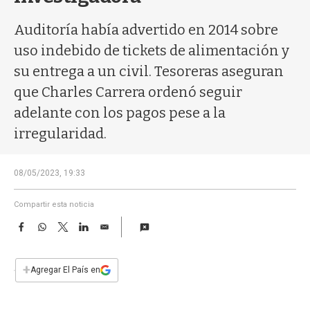
a
Auditoría había advertido en 2014 sobre
uso indebido de tickets de alimentación y
su entrega a un civil. Tesoreras aseguran
que Charles Carrera ordenó seguir
adelante con los pagos pese a la
irregularidad.
08/05/2023, 19:33
Compartir esta noticia
F
W
T
L
E
a
h
w
i
m
c
a
i
n
a
e
t
t
k
i
+
Agregar El País en
b
s
t
e
l
o
A
e
d
o
p
r
I