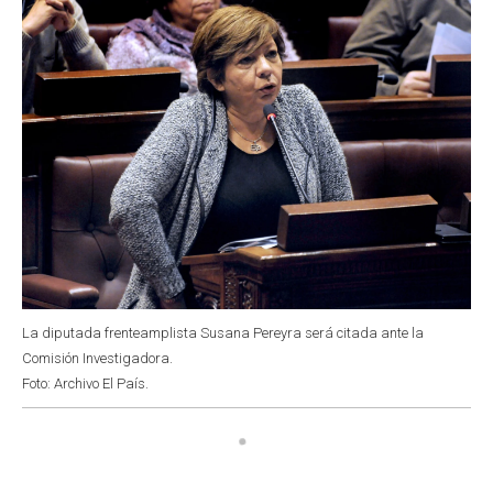
k
p
n
La diputada frenteamplista Susana Pereyra será citada ante la
Comisión Investigadora.
Foto: Archivo El País.