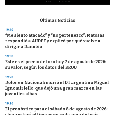
0
s
e
c
Últimas Noticias
o
n
19:40
d
“Me siento atacado” y “no pertenezco”: Matosas
s
o
respondió a AUDEF y explicó por qué vuelve a
f
dirigir a Danubio
3
3
s
19:30
e
Este es el precio del oro hoy 7 de agosto de 2026:
c
su valor, según los datos del BROU
o
n
d
19:26
s
Dolor en Nacional: murió el DT argentino Miguel
Ignomiriello, que dejó una gran marca en las
juveniles albas
19:16
El pronóstico para el sábado 8 de agosto de 2026:
cómo estará el tiempo en cada zona del país,