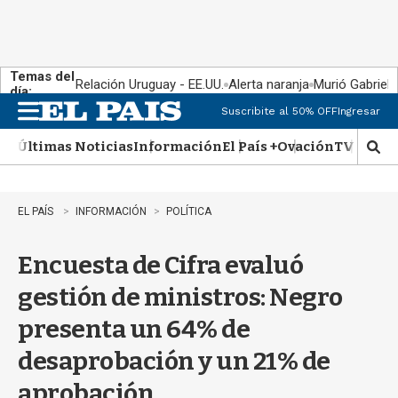
Temas del
Relación Uruguay - EE.UU.
Alerta naranja
Murió Gabriel 
día:
Suscribite al 50% OFF
Ingresar
M
e
Últimas Noticias
Información
El País +
Ovación
TV Show
n
M
u
o
s
t
EL PAÍS
INFORMACIÓN
POLÍTICA
r
a
Encuesta de Cifra evaluó
r
b
gestión de ministros: Negro
�
s
presenta un 64% de
q
u
desaprobación y un 21% de
e
d
aprobación