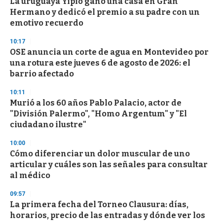
La uruguaya Yipio ganó una casa en Gran
c
Hermano y dedicó el premio a su padre con un
o
n
emotivo recuerdo
d
s
10:17
OSE anuncia un corte de agua en Montevideo por
una rotura este jueves 6 de agosto de 2026: el
barrio afectado
10:11
Murió a los 60 años Pablo Palacio, actor de
"División Palermo", "Homo Argentum" y "El
ciudadano ilustre"
10:00
Cómo diferenciar un dolor muscular de uno
articular y cuáles son las señales para consultar
al médico
09:57
La primera fecha del Torneo Clausura: días,
horarios, precio de las entradas y dónde ver los