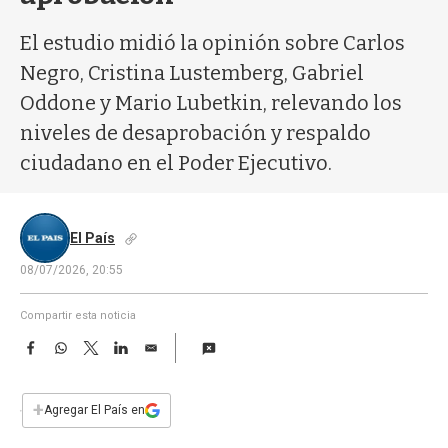
a
El estudio midió la opinión sobre Carlos
Negro, Cristina Lustemberg, Gabriel
Oddone y Mario Lubetkin, relevando los
niveles de desaprobación y respaldo
ciudadano en el Poder Ejecutivo.
El País
08/07/2026, 20:55
Compartir esta noticia
F
W
T
L
E
a
h
w
i
m
c
a
i
n
a
e
t
t
k
i
+
Agregar El País en
b
s
t
e
l
o
A
e
d