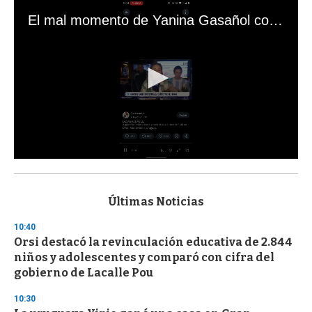
El mal momento de Yanina Gasañol con un hincha argentino en "Subrayado"
0
s
e
c
Últimas Noticias
o
n
10:40
d
Orsi destacó la revinculación educativa de 2.844
s
o
niños y adolescentes y comparó con cifra del
f
gobierno de Lacalle Pou
3
3
s
10:30
e