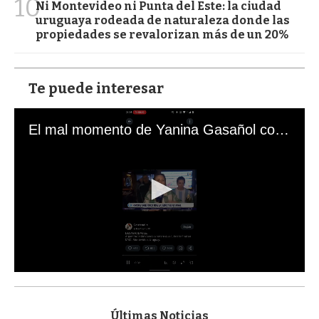
10
Ni Montevideo ni Punta del Este: la ciudad
uruguaya rodeada de naturaleza donde las
propiedades se revalorizan más de un 20%
Te puede interesar
El mal momento de Yanina Gasañol con un hincha argentino en "Subrayado"
0
s
e
c
Últimas Noticias