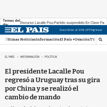
Temas del
Discurso Lacalle Pou
Partido suspendido
En Clave País
día:
Suscribite al 50% OFF
Ingresar
M
e
Últimas Noticias
Información
El País +
Ovación
TV Show
n
M
u
o
s
t
EL PAÍS
INFORMACIÓN
POLÍTICA
r
a
El presidente Lacalle Pou
r
b
regresó a Uruguay tras su gira
�
s
por China y se realizó el
q
u
cambio de mando
e
d