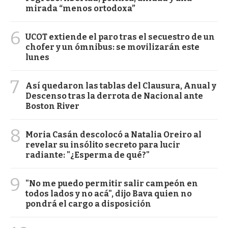
mirada “menos ortodoxa”
6
UCOT extiende el paro tras el secuestro de un
chofer y un ómnibus: se movilizarán este
lunes
7
Así quedaron las tablas del Clausura, Anual y
Descenso tras la derrota de Nacional ante
Boston River
8
Moria Casán descolocó a Natalia Oreiro al
revelar su insólito secreto para lucir
radiante: "¿Esperma de qué?"
9
"No me puedo permitir salir campeón en
todos lados y no acá", dijo Bava quien no
pondrá el cargo a disposición