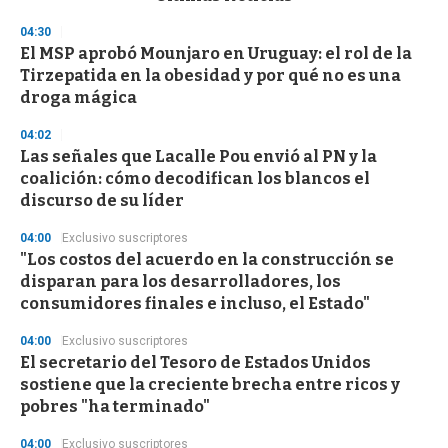
o
n
04:30
d
El MSP aprobó Mounjaro en Uruguay: el rol de la
s
o
Tirzepatida en la obesidad y por qué no es una
f
droga mágica
3
3
s
04:02
e
Las señales que Lacalle Pou envió al PN y la
c
coalición: cómo decodifican los blancos el
o
n
discurso de su líder
d
s
04:00
Exclusivo suscriptores
"Los costos del acuerdo en la construcción se
disparan para los desarrolladores, los
consumidores finales e incluso, el Estado"
04:00
Exclusivo suscriptores
El secretario del Tesoro de Estados Unidos
sostiene que la creciente brecha entre ricos y
pobres "ha terminado"
04:00
Exclusivo suscriptores