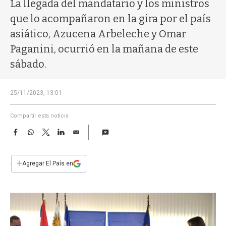
a
La llegada del mandatario y los ministros
que lo acompañaron en la gira por el país
asiático, Azucena Arbeleche y Omar
Paganini, ocurrió en la mañana de este
sábado.
25/11/2023, 13:01
Compartir esta noticia
F
W
T
L
E
a
h
w
i
m
c
a
i
n
a
e
t
t
k
i
+
Agregar El País en
b
s
t
e
l
o
A
e
d
o
p
r
I
k
p
n