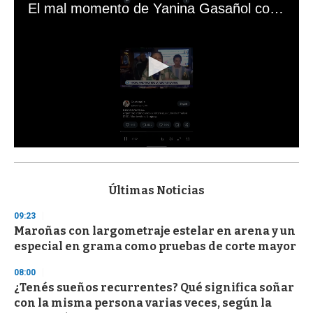
El mal momento de Yanina Gasañol con un hincha argentino en "Subrayado"
0
s
e
c
Últimas Noticias
o
n
09:23
d
Maroñas con largometraje estelar en arena y un
s
o
especial en grama como pruebas de corte mayor
f
3
08:00
3
s
¿Tenés sueños recurrentes? Qué significa soñar
e
con la misma persona varias veces, según la
c