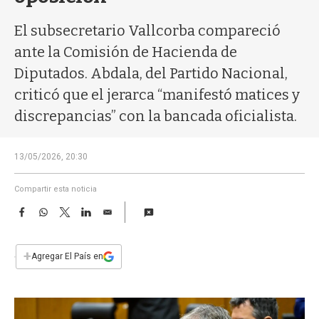
a
El subsecretario Vallcorba compareció
ante la Comisión de Hacienda de
Diputados. Abdala, del Partido Nacional,
criticó que el jerarca “manifestó matices y
discrepancias” con la bancada oficialista.
13/05/2026, 20:30
Compartir esta noticia
F
W
T
L
E
a
h
w
i
m
c
a
i
n
a
e
t
t
k
i
+
Agregar El País en
b
s
t
e
l
o
A
e
d
o
p
r
I
k
p
n