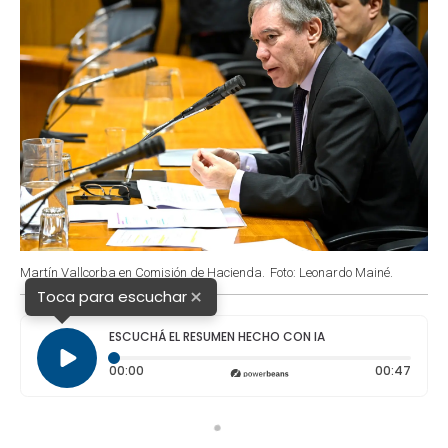
Martín Vallcorba en Comisión de Hacienda.
Foto: Leonardo Mainé.
×
Toca para escuchar
ESCUCHÁ EL RESUMEN HECHO CON IA
Tiempo transcurrido: 0 segundos
Durac
00:00
00:47