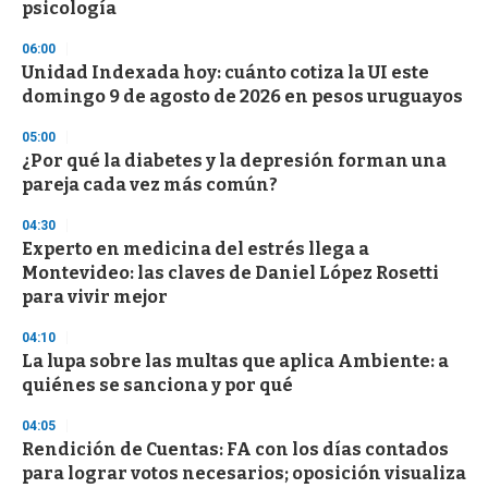
psicología
o
n
d
06:00
s
Unidad Indexada hoy: cuánto cotiza la UI este
domingo 9 de agosto de 2026 en pesos uruguayos
05:00
¿Por qué la diabetes y la depresión forman una
pareja cada vez más común?
04:30
Experto en medicina del estrés llega a
Montevideo: las claves de Daniel López Rosetti
para vivir mejor
04:10
La lupa sobre las multas que aplica Ambiente: a
quiénes se sanciona y por qué
04:05
Rendición de Cuentas: FA con los días contados
para lograr votos necesarios; oposición visualiza