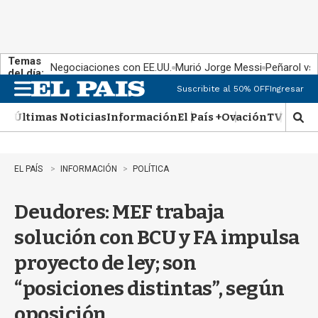
Temas
Negociaciones con EE.UU.
Murió Jorge Messi
Peñarol vs
del día:
Suscribite al 50% OFF
Ingresar
M
e
Últimas Noticias
Información
El País +
Ovación
TV Show
n
M
u
o
s
t
EL PAÍS
INFORMACIÓN
POLÍTICA
r
a
Deudores: MEF trabaja
r
b
solución con BCU y FA impulsa
�
s
proyecto de ley; son
q
u
“posiciones distintas”, según
e
d
oposición