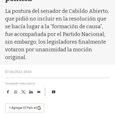
a
La postura del senador de Cabildo Abierto,
que pidió no incluir en la resolución que
se hacía lugar a la “formación de causa”,
fue acompañada por el Partido Nacional;
sin embargo, los legisladores finalmente
votaron por unanimidad la moción
original.
07/06/2023, 04:00
Compartir esta noticia
F
W
T
L
E
a
h
w
i
m
c
a
i
n
a
e
t
t
k
i
+
Agregar El País en
b
s
t
e
l