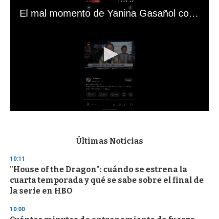
El mal momento de Yanina Gasañol con un hincha argentino en "Subrayado"
0
s
e
c
Últimas Noticias
o
n
10:11
d
"House of the Dragon": cuándo se estrena la
s
o
cuarta temporada y qué se sabe sobre el final de
f
la serie en HBO
3
3
s
10:00
e