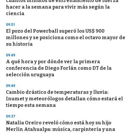
Cuántos minutos de entrenamiento de fuerza
c
hacer a la semana para vivir más según la
o
n
ciencia
d
s
09:51
El pozo del Powerball superó los US$ 900
millones y se posiciona como el octavo mayor de
su historia
09:49
A qué hora y por dónde ver la primera
conferencia de Diego Forlán como DT de la
selección uruguaya
09:49
Cambio drástico de temperaturas y lluvia:
Inumet y meteorólogos detallan cómo estará el
tiempo esta semana
09:37
Natalia Oreiro reveló cómo está hoy su hijo
Merlín Atahualpa: música, carpintería y una