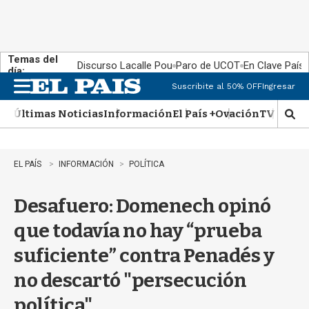
Temas del
Discurso Lacalle Pou
Paro de UCOT
En Clave País
día:
Suscribite al 50% OFF
Ingresar
M
e
Últimas Noticias
Información
El País +
Ovación
TV Show
n
M
u
o
s
t
EL PAÍS
INFORMACIÓN
POLÍTICA
r
a
Desafuero: Domenech opinó
r
b
que todavía no hay “prueba
�
s
suficiente” contra Penadés y
q
u
no descartó "persecución
e
d
política"