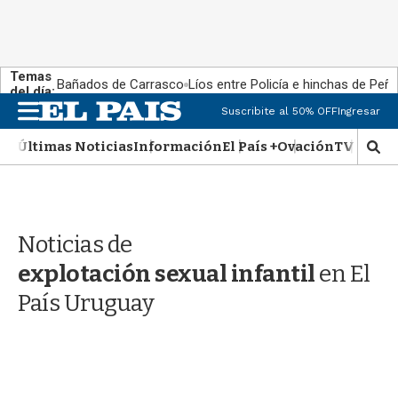
Temas
Bañados de Carrasco
Líos entre Policía e hinchas de Peña
del día:
M
Suscribite al 50% OFF
Ingresar
e
n
Últimas Noticias
Información
El País +
Ovación
TV Show
M
u
o
s
t
r
Noticias de
a
r
explotación sexual infantil
en El
b
�
País Uruguay
s
q
u
e
d