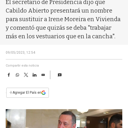
a
El secretario de Presidencia dijo que
Cabildo Abierto presentará un nombre
para sustituir a Irene Moreira en Vivienda
y comentó que quizás se deba "trabajar
más en los vestuarios que en la cancha".
09/05/2023, 12:54
Compartir esta noticia
F
W
T
L
E
a
h
w
i
m
c
a
i
n
a
e
t
t
k
i
+
Agregar El País en
b
s
t
e
l
o
A
e
d
o
p
r
I
k
p
n