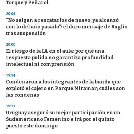
Torque y Peñarol
3
3
s
20:08
e
"No salgan a rescatarlos de nuevo, ya alcanzó
c
con lo del año pasado": el duro mensaje de Ruglio
o
n
tras suspensión
d
s
20:00
El riesgo de la IA en el aula: por qué una
respuesta pulida no garantiza profundidad
intelectual ni comprensión
19:34
Condenaron a los integrantes de la banda que
explotó el cajero en Parque Miramar; cuáles son
las condenas
19:11
Uruguay aseguró su mejor participación en un
Sudamericano Femenino e irá por el quinto
puesto este domingo