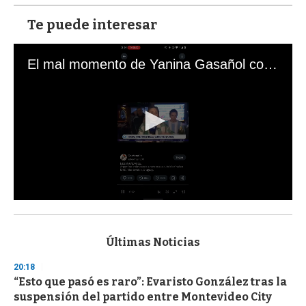
Te puede interesar
El mal momento de Yanina Gasañol con un hincha argentino en "Subrayado"
0
s
e
c
Últimas Noticias
o
n
20:18
d
“Esto que pasó es raro”: Evaristo González tras la
s
o
suspensión del partido entre Montevideo City
f