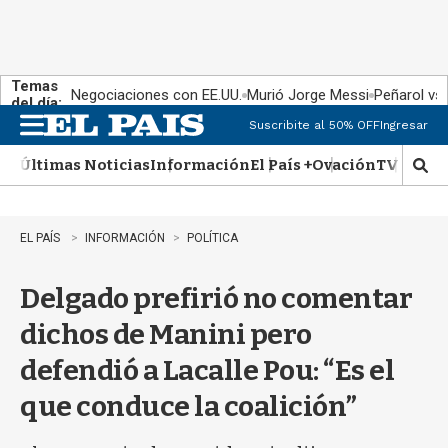
Temas
Negociaciones con EE.UU.
Murió Jorge Messi
Peñarol vs
del día:
Suscribite al 50% OFF
Ingresar
M
e
Últimas Noticias
Información
El País +
Ovación
TV Show
n
M
u
o
s
t
EL PAÍS
INFORMACIÓN
POLÍTICA
r
a
Delgado prefirió no comentar
r
b
dichos de Manini pero
�
s
defendió a Lacalle Pou: “Es el
q
u
que conduce la coalición”
e
d