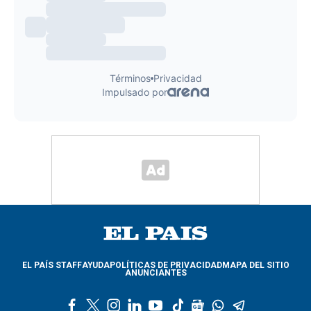
EL PAÍS STAFF
AYUDA
POLÍTICAS DE PRIVACIDAD
MAPA DEL SITIO
ANUNCIANTES
f
t
i
l
y
t
g
w
t