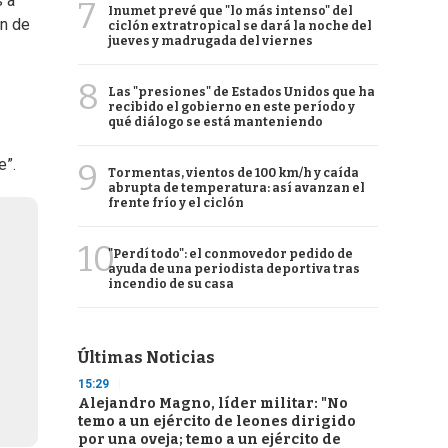
s a
7
Inumet prevé que "lo más intenso" del
ón de
ciclón extratropical se dará la noche del
jueves y madrugada del viernes
8
Las "presiones" de Estados Unidos que ha
recibido el gobierno en este período y
qué diálogo se está manteniendo
e”.
9
Tormentas, vientos de 100 km/h y caída
abrupta de temperatura: así avanzan el
frente frío y el ciclón
10
"Perdí todo": el conmovedor pedido de
ayuda de una periodista deportiva tras
incendio de su casa
Últimas Noticias
15:29
Alejandro Magno, líder militar: "No
temo a un ejército de leones dirigido
por una oveja; temo a un ejército de