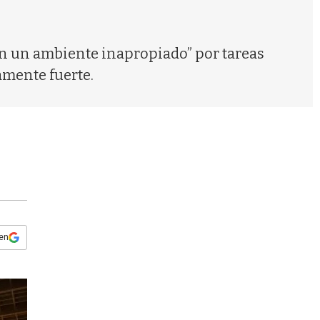
s
q
u
e
“en un ambiente inapropiado” por tareas
d
mente fuerte.
a
 en