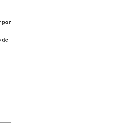
r por
s de