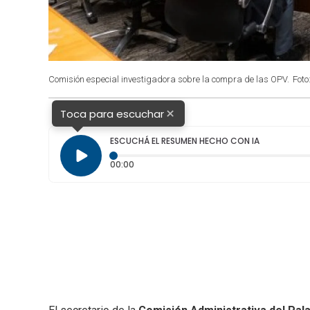
Comisión especial investigadora sobre la compra de las OPV.
Foto
×
Toca para escuchar
ESCUCHÁ EL RESUMEN HECHO CON IA
Tiempo transcurrido: 0 segundos
00:00