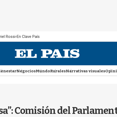
iel Rossi
En Clave País
ienestar
Negocios
Mundo
Rurales
Narrativas visuales
Opin
osa”: Comisión del Parlament