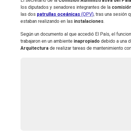
El secretario de la
Comisión Administrativa del Pala
los diputados y senadores integrantes de la
comisión
las dos
patrullas oceánicas
(OPV)
, tras una sesión
estaban realizando en las
instalaciones
.
Según un documento al que accedió El País, el funcio
trabajaron en un ambiente
inapropiado
debido a una 
Arquitectura
de realizar tareas de mantenimiento co