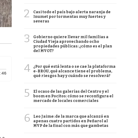
2
Casi todo el país bajo alerta naranja de
Inumet por tormentas muy fuertes y
severas
3
Gobierno quiere llevar mil familias a
Ciudad Vieja aprovechando ocho
propiedades públicas: ¿cómo es el plan
del MVOT?
4
¿Por qué está lenta o se cae la plataforma
e-BROU, qué alcance tiene el problema,
Duración: 46 segundos
:46
qué riesgos hay y cuándo se resolverá?
5
El ocaso de las galerías del Centro y el
boom en Pocitos: cómo se reconfigura el
mercado de locales comerciales
6
Leo Jaime: de la marca que alcanzó en
apenas cuatro partidos en Peñarol al
MVP de la final con más que gambetas