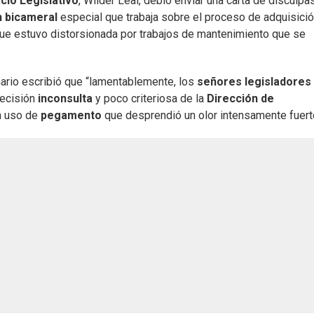
cio Legislativo
, Wilder Leal, debió enviar una carta de disculpa
 bicameral
especial que trabaja sobre el proceso de adquisici
 que estuvo distorsionada por trabajos de mantenimiento que se
nario escribió que “lamentablemente, los
señores legisladores
decisión
inconsulta
y poco criteriosa de la
Dirección de
n uso de
pegamento
que desprendió un olor intensamente fuert