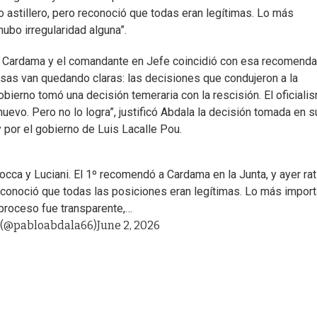
o astillero, pero reconoció que todas eran legítimas. Lo más
hubo irregularidad alguna”.
ó Cardama y el comandante en Jefe coincidió con esa recomenda
sas van quedando claras: las decisiones que condujeron a la
obierno tomó una decisión temeraria con la rescisión. El oficiali
 huevo. Pero no lo logra”, justificó Abdala la decisión tomada en s
 por el gobierno de Luis Lacalle Pou.
a y Luciani. El 1º recomendó a Cardama en la Junta, y ayer rat
reconoció que todas las posiciones eran legítimas. Lo más import
 proceso fue transparente,…
 (@pabloabdala66)
June 2, 2026