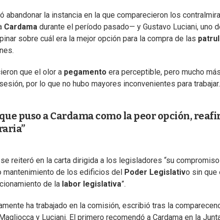
ó abandonar la instancia en la que comparecieron los contralmir
 a
Cardama
durante el período pasado— y Gustavo Luciani, uno d
inar sobre cuál era la mejor opción para la compra de las
patrul
nes.
ieron que el olor a
pegamento
era perceptible, pero mucho má
 sesión, por lo que no hubo mayores inconvenientes para trabajar.
 que puso a Cardama como la peor opción, reaf
raria”
se reiteró en la carta dirigida a los legisladores “su compromiso
o mantenimiento de los edificios del
Poder Legislativ
o sin que 
ncionamiento de la
labor legislativa
”.
amente ha trabajado en la comisión, escribió tras la comparecen
 Magliocca y Luciani. El primero recomendó a Cardama en la Junta