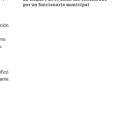
por un funcionario municipal
ción.
smo
u
ificó
ante: