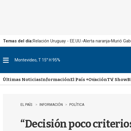
Temas del día:
Relación Uruguay - EE.UU.
Alerta naranja
Murió Gabr
Montevideo, T 15° H 95%
M
e
n
u
Últimas Noticias
Información
El País +
Ovación
TV Show
B
EL PAÍS
INFORMACIÓN
POLÍTICA
“Decisión poco criteri