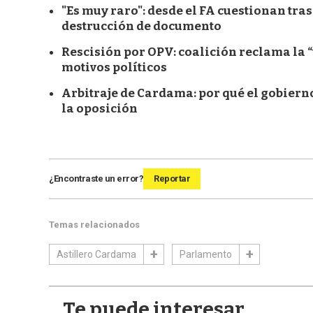
"Es muy raro": desde el FA cuestionan tra
destrucción de documento
Rescisión por OPV: coalición reclama la “
motivos políticos
Arbitraje de Cardama: por qué el gobierno
la oposición
¿Encontraste un error?
Reportar
Temas relacionados
Astillero Cardama
Parlamento
Te puede interesar