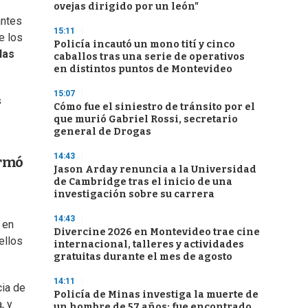
ovejas dirigido por un león"
antes
15:11
e los
Policía incautó un mono tití y cinco
las
caballos tras una serie de operativos
en distintos puntos de Montevideo
15:07
s
Cómo fue el siniestro de tránsito por el
que murió Gabriel Rossi, secretario
general de Drogas
14:43
irmó
Jason Arday renuncia a la Universidad
de Cambridge tras el inicio de una
investigación sobre su carrera
14:43
 en
Divercine 2026 en Montevideo trae cine
ellos
internacional, talleres y actividades
gratuitas durante el mes de agosto
14:11
cia de
Policía de Minas investiga la muerte de
, y
un hombre de 57 años: fue encontrado