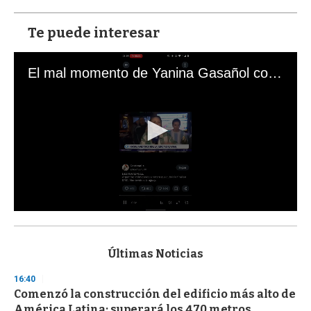
Te puede interesar
El mal momento de Yanina Gasañol con un hincha argentino en "Subrayado"
0
s
e
c
Últimas Noticias
o
n
16:40
d
Comenzó la construcción del edificio más alto de
s
o
América Latina: superará los 470 metros