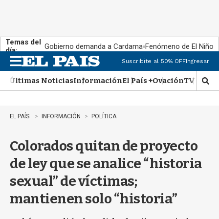
Temas del
Gobierno demanda a Cardama
Fenómeno de El Niño
día:
Suscribite al 50% OFF
Ingresar
M
e
Últimas Noticias
Información
El País +
Ovación
TV Show
n
M
u
o
s
t
EL PAÍS
INFORMACIÓN
POLÍTICA
r
a
Colorados quitan de proyecto
r
b
de ley que se analice “historia
�
s
sexual” de víctimas;
q
u
mantienen solo “historia”
e
d