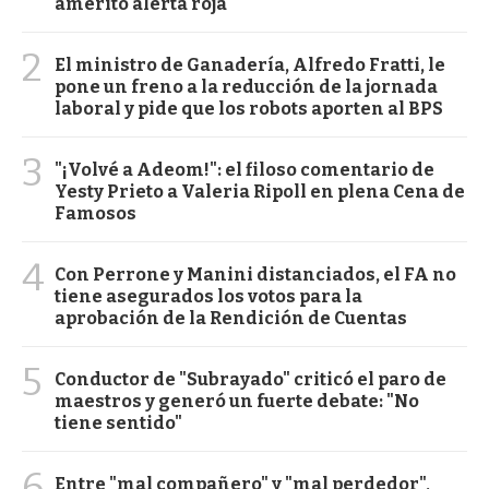
ameritó alerta roja
2
El ministro de Ganadería, Alfredo Fratti, le
pone un freno a la reducción de la jornada
laboral y pide que los robots aporten al BPS
3
"¡Volvé a Adeom!": el filoso comentario de
Yesty Prieto a Valeria Ripoll en plena Cena de
Famosos
4
Con Perrone y Manini distanciados, el FA no
tiene asegurados los votos para la
aprobación de la Rendición de Cuentas
5
Conductor de "Subrayado" criticó el paro de
maestros y generó un fuerte debate: "No
tiene sentido"
6
Entre "mal compañero" y "mal perdedor",