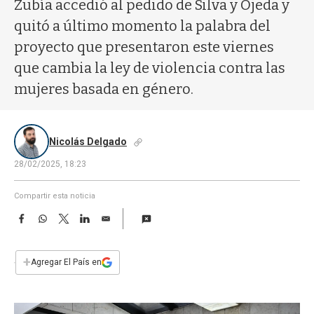
a
Zubía accedió al pedido de Silva y Ojeda y
quitó a último momento la palabra del
proyecto que presentaron este viernes
que cambia la ley de violencia contra las
mujeres basada en género.
Nicolás Delgado
28/02/2025, 18:23
Compartir esta noticia
F
W
T
L
E
a
h
w
i
m
c
a
i
n
a
e
t
t
k
i
+
Agregar El País en
b
s
t
e
l
o
A
e
d
o
p
r
I
k
p
n