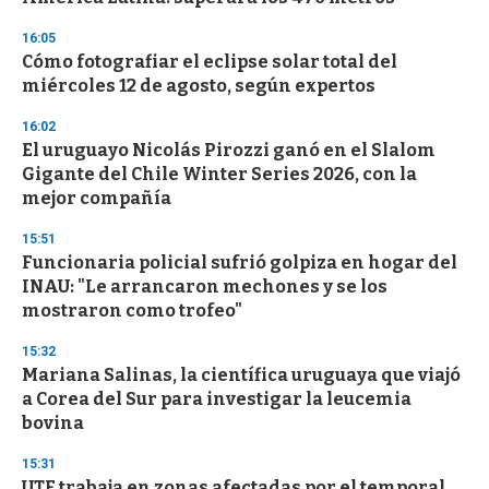
f
3
16:05
3
s
Cómo fotografiar el eclipse solar total del
e
miércoles 12 de agosto, según expertos
c
o
16:02
n
d
El uruguayo Nicolás Pirozzi ganó en el Slalom
s
Gigante del Chile Winter Series 2026, con la
mejor compañía
15:51
Funcionaria policial sufrió golpiza en hogar del
INAU: "Le arrancaron mechones y se los
mostraron como trofeo"
15:32
Mariana Salinas, la científica uruguaya que viajó
a Corea del Sur para investigar la leucemia
bovina
15:31
UTE trabaja en zonas afectadas por el temporal