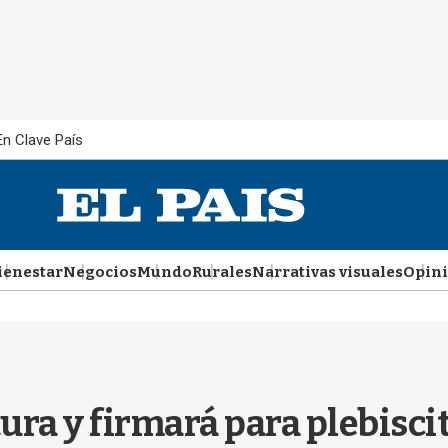
En Clave País
ienestar
Negocios
Mundo
Rurales
Narrativas visuales
Opin
tura y firmará para plebiscit