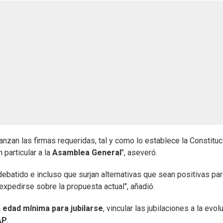
canzan las firmas requeridas, tal y como lo establece la Constituc
n particular a la
Asamblea General
", aseveró.
ebatido e incluso que surjan alternativas que sean positivas par
expedirse sobre la propuesta actual", añadió.
a
edad mínima para jubilarse
, vincular las jubilaciones a la evol
AP
.