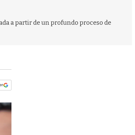
s
q
u
e
mada a partir de un profundo proceso de
d
a
 en