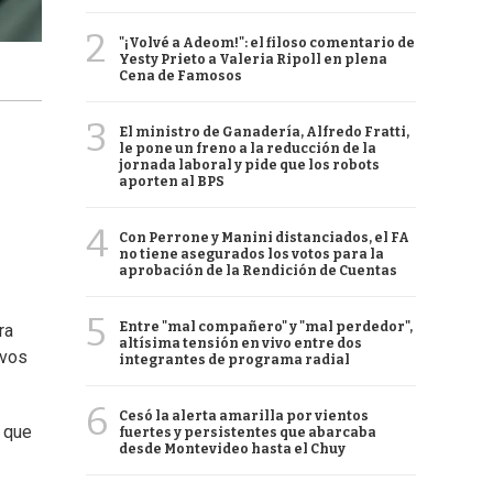
2
"¡Volvé a Adeom!": el filoso comentario de
Yesty Prieto a Valeria Ripoll en plena
Cena de Famosos
3
El ministro de Ganadería, Alfredo Fratti,
le pone un freno a la reducción de la
jornada laboral y pide que los robots
aporten al BPS
4
Con Perrone y Manini distanciados, el FA
no tiene asegurados los votos para la
aprobación de la Rendición de Cuentas
5
Entre "mal compañero" y "mal perdedor",
ra
altísima tensión en vivo entre dos
ivos
integrantes de programa radial
6
Cesó la alerta amarilla por vientos
ó que
fuertes y persistentes que abarcaba
desde Montevideo hasta el Chuy