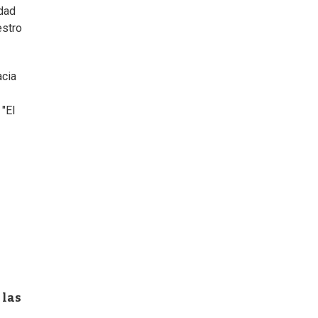
dad
estro
acia
 "El
 las