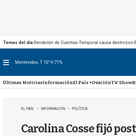
Temas del día:
Rendición de Cuentas
Temporal causa destrozos
Montevideo, T 10° H 71%
M
e
n
u
Últimas Noticias
Información
El País +
Ovación
TV Show
B
EL PAÍS
INFORMACIÓN
POLÍTICA
Carolina Cosse fijó pos