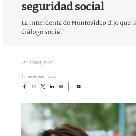
seguridad social
La intendenta de Montevideo dijo que la
diálogo social".
15/12/2023, 20:05
Compartir esta noticia
F
W
T
L
E
a
h
w
i
m
c
a
i
n
a
e
t
t
k
i
b
s
t
e
l
o
A
e
d
o
p
r
I
k
p
n