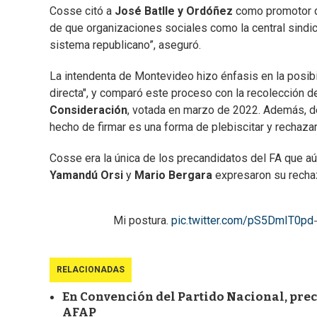
Cosse citó a
José Batlle y Ordóñez
como promotor d
de que organizaciones sociales como la central sindica
sistema republicano”, aseguró.
La intendenta de Montevideo hizo énfasis en la posibi
directa", y comparó este proceso con la recolección d
Consideración
, votada en marzo de 2022. Además, des
hecho de firmar es una forma de plebiscitar y rechazar
Cosse era la única de los precandidatos del FA que a
Yamandú Orsi
y
Mario Bergara
expresaron su rechaz
Mi postura.
pic.twitter.com/pS5DmIT0pd
RELACIONADAS
En Convención del Partido Nacional, prec
AFAP