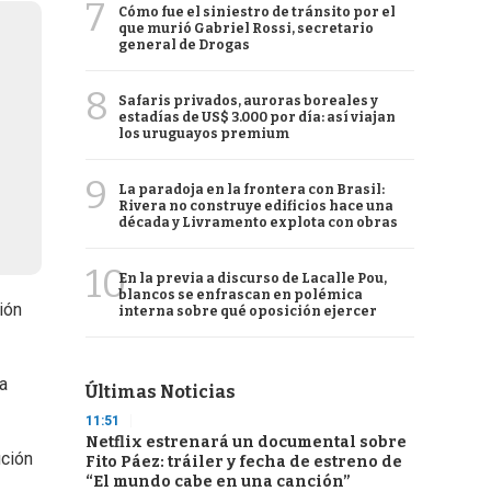
7
Cómo fue el siniestro de tránsito por el
que murió Gabriel Rossi, secretario
general de Drogas
8
Safaris privados, auroras boreales y
estadías de US$ 3.000 por día: así viajan
los uruguayos premium
9
La paradoja en la frontera con Brasil:
Rivera no construye edificios hace una
década y Livramento explota con obras
10
En la previa a discurso de Lacalle Pou,
blancos se enfrascan en polémica
ión
interna sobre qué oposición ejercer
a
Últimas Noticias
11:51
Netflix estrenará un documental sobre
ución
Fito Páez: tráiler y fecha de estreno de
“El mundo cabe en una canción”