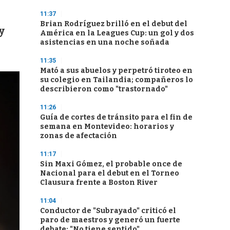
11:37
Brian Rodríguez brilló en el debut del
y
América en la Leagues Cup: un gol y dos
asistencias en una noche soñada
11:35
Mató a sus abuelos y perpetró tiroteo en
su colegio en Tailandia; compañeros lo
describieron como "trastornado"
11:26
Guía de cortes de tránsito para el fin de
semana en Montevideo: horarios y
zonas de afectación
11:17
Sin Maxi Gómez, el probable once de
Nacional para el debut en el Torneo
Clausura frente a Boston River
11:04
Conductor de "Subrayado" criticó el
paro de maestros y generó un fuerte
debate: "No tiene sentido"