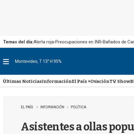
Temas del día:
Alerta roja
Preocupaciones en INR
Bañados de Ca
Montevideo, T 13° H 95%
M
e
n
u
Últimas Noticias
Información
El País +
Ovación
TV Show
B
EL PAÍS
INFORMACIÓN
POLÍTICA
Asistentes a ollas pop