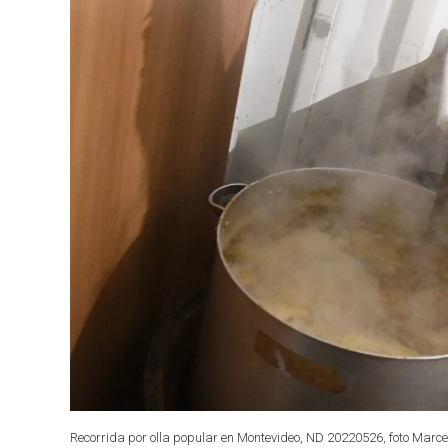
Recorrida por olla popular en Montevideo, ND 20220526, foto Marcel