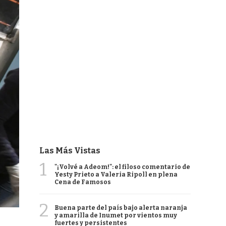
Las Más Vistas
1
"¡Volvé a Adeom!": el filoso comentario de
Yesty Prieto a Valeria Ripoll en plena
Cena de Famosos
2
Buena parte del país bajo alerta naranja
y amarilla de Inumet por vientos muy
fuertes y persistentes