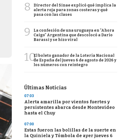
8
Director del Sinae explicó qué implica la
alerta roja para zonas costeras y qué
pasa con las clases
9
La confesión de una uruguaya en "Ahora
Caigo" Argentina que descolocó a Darío
Barassi y se hizo viral
10
El boleto ganador de la Lotería Nacional
de España del jueves 6 de agosto de 2026 y
los números con reintegro
Últimas Noticias
07:03
Alerta amarilla por vientos fuertes y
persistentes abarca desde Montevideo
hasta el Chuy
07:00
Estas fueron las bolillas de la suerte en
la Quiniela y Tómbola de ayer jueves 6