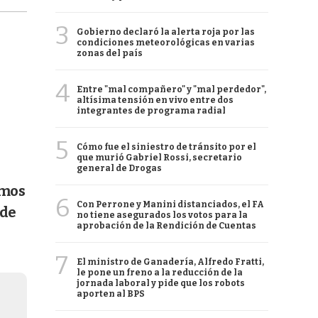
3
Gobierno declaró la alerta roja por las
condiciones meteorológicas en varias
zonas del país
4
Entre "mal compañero" y "mal perdedor",
altísima tensión en vivo entre dos
integrantes de programa radial
5
Cómo fue el siniestro de tránsito por el
que murió Gabriel Rossi, secretario
general de Drogas
emos
6
Con Perrone y Manini distanciados, el FA
 de
no tiene asegurados los votos para la
aprobación de la Rendición de Cuentas
7
El ministro de Ganadería, Alfredo Fratti,
le pone un freno a la reducción de la
jornada laboral y pide que los robots
aporten al BPS