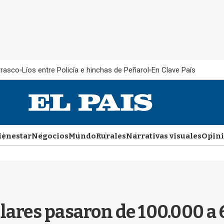
rrasco
Líos entre Policía e hinchas de Peñarol
En Clave País
ienestar
Negocios
Mundo
Rurales
Narrativas visuales
Opin
ulares pasaron de 100.000 