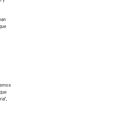
ban
 que
odemos
 que
ia",