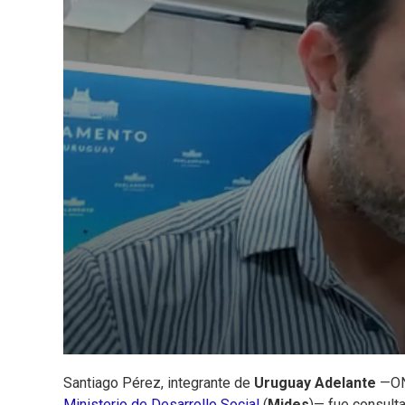
Santiago Pérez, integrante de
Uruguay Adelante
—ONG
Ministerio de Desarrollo Social
(
Mides
)— fue consulta