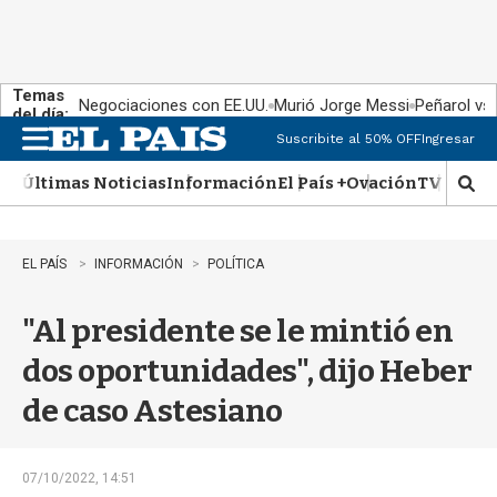
Temas
Negociaciones con EE.UU.
Murió Jorge Messi
Peñarol vs
del día:
Suscribite al 50% OFF
Ingresar
M
e
Últimas Noticias
Información
El País +
Ovación
TV Show
n
M
u
o
s
t
EL PAÍS
INFORMACIÓN
POLÍTICA
r
a
"Al presidente se le mintió en
r
b
dos oportunidades", dijo Heber
�
s
de caso Astesiano
q
u
e
d
07/10/2022, 14:51