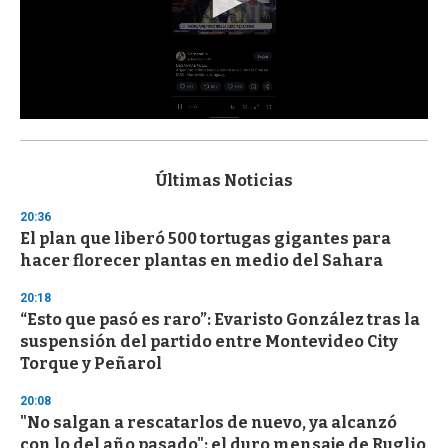
0
s
e
c
Últimas Noticias
o
n
20:36
d
El plan que liberó 500 tortugas gigantes para
s
o
hacer florecer plantas en medio del Sahara
f
3
20:18
3
s
“Esto que pasó es raro”: Evaristo González tras la
e
suspensión del partido entre Montevideo City
c
Torque y Peñarol
o
n
d
20:08
s
"No salgan a rescatarlos de nuevo, ya alcanzó
con lo del año pasado": el duro mensaje de Ruglio