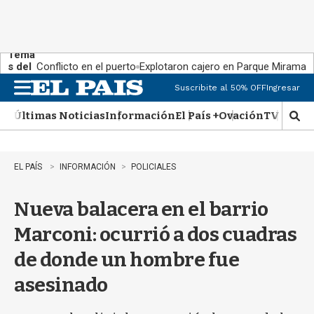
Tema
s del
Conflicto en el puerto
Explotaron cajero en Parque Miramar
día:
Suscribite al 50% OFF
Ingresar
M
e
Últimas Noticias
Información
El País +
Ovación
TV Show
n
M
u
o
s
t
EL PAÍS
INFORMACIÓN
POLICIALES
r
a
Nueva balacera en el barrio
r
b
Marconi: ocurrió a dos cuadras
�
s
de donde un hombre fue
q
u
asesinado
e
d