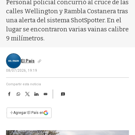
a
Personal policial concurrió al cruce de las
calles Wellington y Rambla Costanera tras
una alerta del sistema ShotSpotter. En el
lugar se encontraron varias vainas calibre
9 milímetros.
El País
08/07/2026, 19:19
Compartir esta noticia
F
W
T
L
E
a
h
w
i
m
c
a
i
n
a
e
t
t
k
i
+
Agregar El País en
b
s
t
e
l
o
A
e
d
o
p
r
I
k
p
n