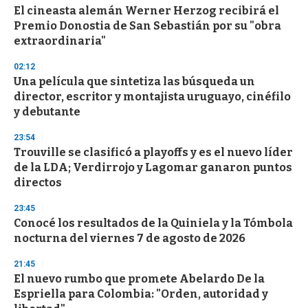
El cineasta alemán Werner Herzog recibirá el
s
o
Premio Donostia de San Sebastián por su "obra
f
extraordinaria"
3
3
s
02:12
e
Una película que sintetiza las búsqueda un
c
director, escritor y montajista uruguayo, cinéfilo
o
n
y debutante
d
s
23:54
Trouville se clasificó a playoffs y es el nuevo líder
de la LDA; Verdirrojo y Lagomar ganaron puntos
directos
23:45
Conocé los resultados de la Quiniela y la Tómbola
nocturna del viernes 7 de agosto de 2026
21:45
El nuevo rumbo que promete Abelardo De la
Espriella para Colombia: "Orden, autoridad y