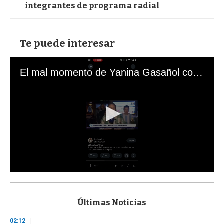
integrantes de programa radial
Te puede interesar
El mal momento de Yanina Gasañol con un hincha argentino en "Subrayado"
0
s
e
c
Últimas Noticias
o
n
02:12
d