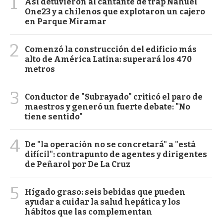
1
Así detuvieron al cantante de trap Nahuel
One23 y a chilenos que explotaron un cajero
en Parque Miramar
2
Comenzó la construcción del edificio más
alto de América Latina: superará los 470
metros
3
Conductor de "Subrayado" criticó el paro de
maestros y generó un fuerte debate: "No
tiene sentido"
4
De "la operación no se concretará" a "está
difícil": contrapunto de agentes y dirigentes
de Peñarol por De La Cruz
5
Hígado graso: seis bebidas que pueden
ayudar a cuidar la salud hepática y los
hábitos que las complementan