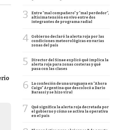
3
Entre "mal compañero" y "mal perdedor",
altísima tensión en vivo entre dos
integrantes de programa radial
4
Gobierno declaró la alerta roja por las
condiciones meteorológicas en varias
zonas del país
5
Director del Sinae explicó qué implica la
alerta roja para zonas costeras y qué
pasa con las clases
erio
6
La confesión de una uruguaya en "Ahora
Caigo" Argentina que descolocó a Darío
Barassi y se hizo viral
7
Qué significa la alerta roja decretada por
el gobierno y cómo se activa la operativa
en el país