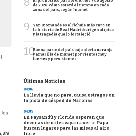
8
El pronóstico para el viernes 7 de agosto
de 2026: cómo estará el tiempo en cada
zona del país, según Inumet
9
Yan Diomande es el fichaje más caro en
la historia de Real Madrid: origen atípico
y la tragedia que lo fortaleció
10
Buena parte del país bajo alerta naranja
y amarilla de Inumet por vientos muy
l
fuertes y persistentes
Últimas Noticias
04:06
La lluvia que no para, causa estragos en
la pista de césped de Maroñas
04:05
 los
En Paysandú y Florida esperan que
decenas de miles vayan a ver al Papa;
buscan lugares para las misas al aire
, ahí
libre