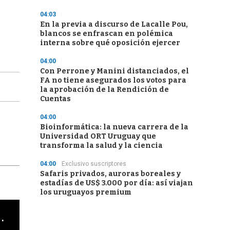
04:03
En la previa a discurso de Lacalle Pou,
blancos se enfrascan en polémica
interna sobre qué oposición ejercer
04:00
Con Perrone y Manini distanciados, el
FA no tiene asegurados los votos para
la aprobación de la Rendición de
Cuentas
04:00
Bioinformática: la nueva carrera de la
Universidad ORT Uruguay que
transforma la salud y la ciencia
04:00
Exclusivo suscriptores
Safaris privados, auroras boreales y
estadías de US$ 3.000 por día: así viajan
los uruguayos premium
cha argentino en "Subrayado"