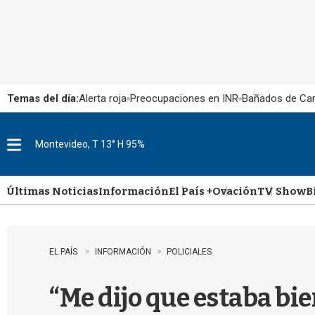
Temas del día:
Alerta roja
Preocupaciones en INR
Bañados de Ca
Montevideo, T 13° H 95%
M
e
n
u
Últimas Noticias
Información
El País +
Ovación
TV Show
B
EL PAÍS
INFORMACIÓN
POLICIALES
“Me dijo que estaba bie