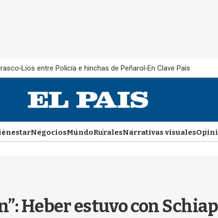
rrasco
Líos entre Policía e hinchas de Peñarol
En Clave País
ienestar
Negocios
Mundo
Rurales
Narrativas visuales
Opin
n”: Heber estuvo con Schiap