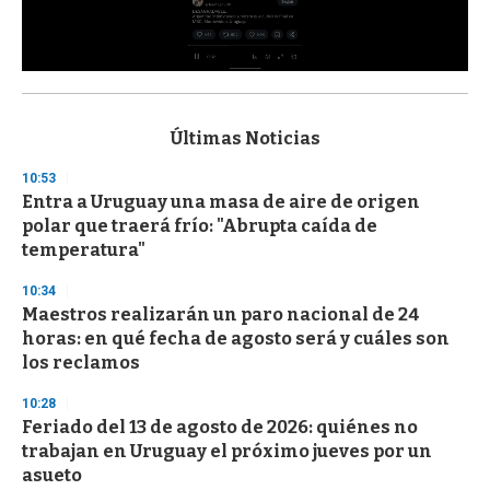
0
s
e
c
Últimas Noticias
o
n
10:53
d
Entra a Uruguay una masa de aire de origen
s
o
polar que traerá frío: "Abrupta caída de
f
temperatura"
3
3
s
10:34
e
Maestros realizarán un paro nacional de 24
c
horas: en qué fecha de agosto será y cuáles son
o
n
los reclamos
d
s
10:28
Feriado del 13 de agosto de 2026: quiénes no
trabajan en Uruguay el próximo jueves por un
asueto