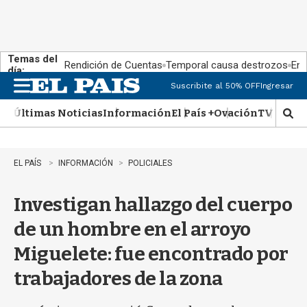
Temas del
Rendición de Cuentas
Temporal causa destrozos
En 
día:
Suscribite al 50% OFF
Ingresar
M
e
Últimas Noticias
Información
El País +
Ovación
TV Show
n
M
u
o
s
t
EL PAÍS
INFORMACIÓN
POLICIALES
r
a
Investigan hallazgo del cuerpo
r
b
de un hombre en el arroyo
�
s
Miguelete: fue encontrado por
q
u
trabajadores de la zona
e
d