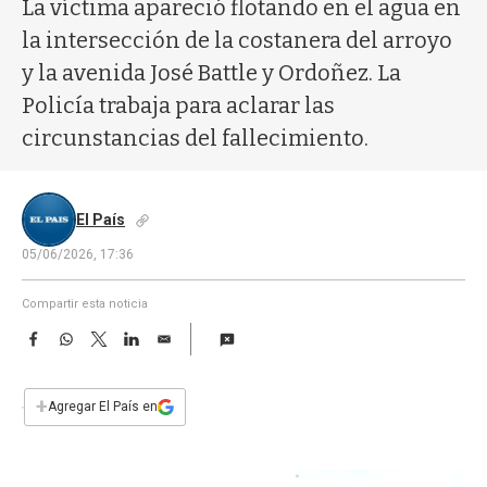
a
La víctima apareció flotando en el agua en
la intersección de la costanera del arroyo
y la avenida José Battle y Ordoñez. La
Policía trabaja para aclarar las
circunstancias del fallecimiento.
El País
05/06/2026, 17:36
Compartir esta noticia
F
W
T
L
E
a
h
w
i
m
c
a
i
n
a
e
t
t
k
i
+
Agregar El País en
b
s
t
e
l
o
A
e
d
o
p
r
I
k
p
n