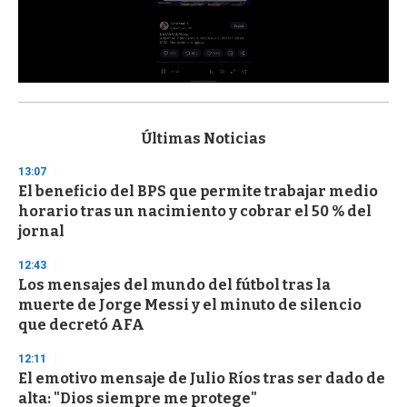
0
s
e
c
Últimas Noticias
o
n
13:07
d
El beneficio del BPS que permite trabajar medio
s
o
horario tras un nacimiento y cobrar el 50 % del
f
jornal
3
3
s
12:43
e
Los mensajes del mundo del fútbol tras la
c
muerte de Jorge Messi y el minuto de silencio
o
n
que decretó AFA
d
s
12:11
El emotivo mensaje de Julio Ríos tras ser dado de
alta: "Dios siempre me protege"