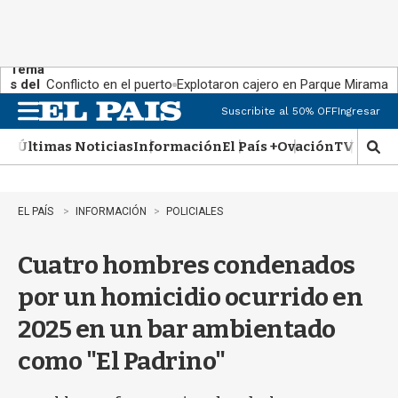
Tema
s del
Conflicto en el puerto
Explotaron cajero en Parque Miramar
día:
Suscribite al 50% OFF
Ingresar
M
e
Últimas Noticias
Información
El País +
Ovación
TV Show
n
M
u
o
s
t
EL PAÍS
INFORMACIÓN
POLICIALES
r
a
Cuatro hombres condenados
r
b
por un homicidio ocurrido en
�
s
2025 en un bar ambientado
q
u
como "El Padrino"
e
d