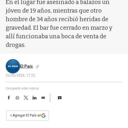
a
En el lugar fue asesinado a balazos un
jóven de 19 años, mientras que otro
hombre de 34 años recibió heridas de
gravedad. El bar fue cerrado en marzo y
allí funcionaba una boca de venta de
drogas.
El País
22/05/2026, 17:22
Compartir esta noticia
F
W
T
L
E
a
h
w
i
m
c
a
i
n
a
e
t
t
k
i
+
Agregar El País en
b
s
t
e
l
o
A
e
d