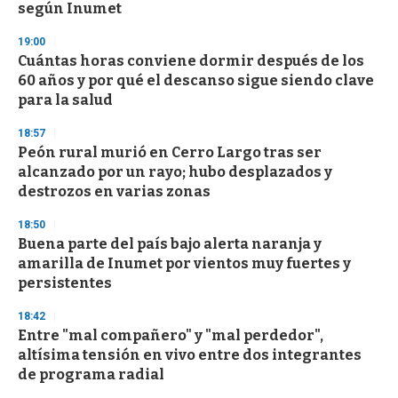
según Inumet
3
3
s
19:00
e
Cuántas horas conviene dormir después de los
c
60 años y por qué el descanso sigue siendo clave
o
n
para la salud
d
s
18:57
Peón rural murió en Cerro Largo tras ser
alcanzado por un rayo; hubo desplazados y
destrozos en varias zonas
18:50
Buena parte del país bajo alerta naranja y
amarilla de Inumet por vientos muy fuertes y
persistentes
18:42
Entre "mal compañero" y "mal perdedor",
altísima tensión en vivo entre dos integrantes
de programa radial