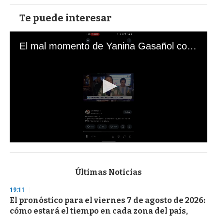
Te puede interesar
El mal momento de Yanina Gasañol con un hincha argentino en "Subrayado"
0
s
e
c
Últimas Noticias
o
n
19:11
d
El pronóstico para el viernes 7 de agosto de 2026:
s
o
cómo estará el tiempo en cada zona del país,
f