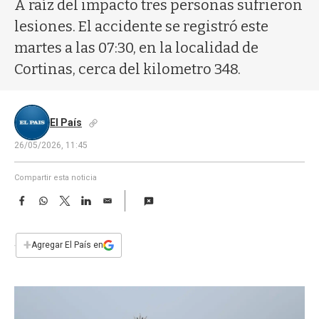
a
A raíz del impacto tres personas sufrieron
lesiones. El accidente se registró este
martes a las 07:30, en la localidad de
Cortinas, cerca del kilometro 348.
El País
26/05/2026, 11:45
Compartir esta noticia
F
W
T
L
E
a
h
w
i
m
c
a
i
n
a
e
t
t
k
i
+
Agregar El País en
b
s
t
e
l
o
A
e
d
o
p
r
I
k
p
n