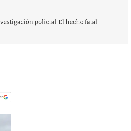
s
q
u
e
estigación policial. El hecho fatal
d
a
 en