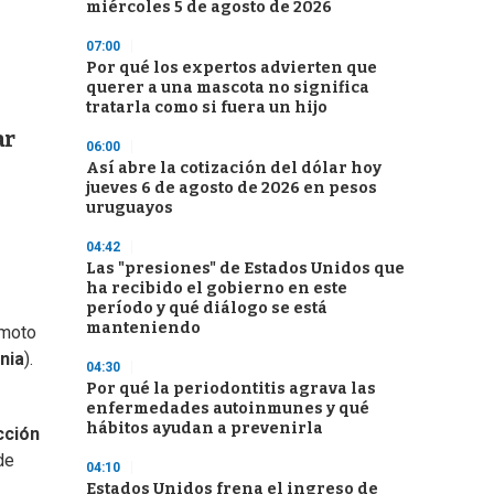
miércoles 5 de agosto de 2026
07:00
Por qué los expertos advierten que
querer a una mascota no significa
tratarla como si fuera un hijo
ar
06:00
Así abre la cotización del dólar hoy
jueves 6 de agosto de 2026 en pesos
uruguayos
04:42
Las "presiones" de Estados Unidos que
ha recibido el gobierno en este
período y qué diálogo se está
manteniendo
 moto
nia
).
04:30
Por qué la periodontitis agrava las
enfermedades autoinmunes y qué
hábitos ayudan a prevenirla
cción
de
04:10
Estados Unidos frena el ingreso de