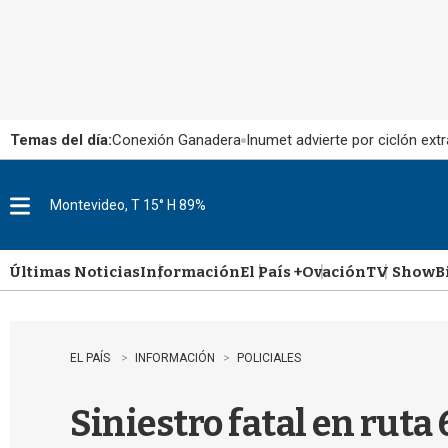
Temas del día:
Conexión Ganadera
Inumet advierte por ciclón extr
Montevideo, T 15° H 89%
M
e
n
u
Últimas Noticias
Información
El País +
Ovación
TV Show
B
EL PAÍS
INFORMACIÓN
POLICIALES
Siniestro fatal en ruta