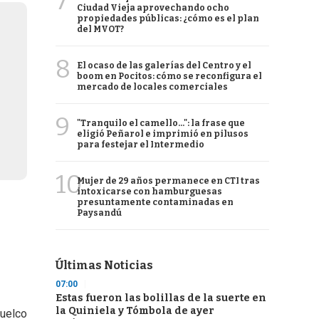
7
Ciudad Vieja aprovechando ocho
propiedades públicas: ¿cómo es el plan
del MVOT?
8
El ocaso de las galerías del Centro y el
boom en Pocitos: cómo se reconfigura el
mercado de locales comerciales
9
"Tranquilo el camello...": la frase que
eligió Peñarol e imprimió en pilusos
para festejar el Intermedio
10
Mujer de 29 años permanece en CTI tras
intoxicarse con hamburguesas
presuntamente contaminadas en
Paysandú
Últimas Noticias
07:00
Estas fueron las bolillas de la suerte en
la Quiniela y Tómbola de ayer
vuelco