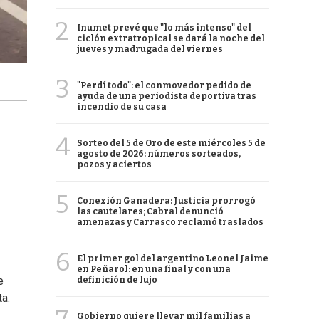
2
Inumet prevé que "lo más intenso" del
ciclón extratropical se dará la noche del
jueves y madrugada del viernes
3
"Perdí todo": el conmovedor pedido de
ayuda de una periodista deportiva tras
incendio de su casa
4
Sorteo del 5 de Oro de este miércoles 5 de
agosto de 2026: números sorteados,
pozos y aciertos
5
Conexión Ganadera: Justicia prorrogó
las cautelares; Cabral denunció
amenazas y Carrasco reclamó traslados
6
El primer gol del argentino Leonel Jaime
en Peñarol: en una final y con una
e
definición de lujo
ta.
Gobierno quiere llevar mil familias a