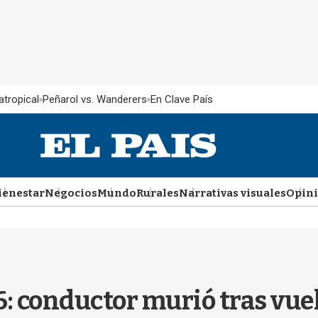
atropical
Peñarol vs. Wanderers
En Clave País
ienestar
Negocios
Mundo
Rurales
Narrativas visuales
Opin
 6: conductor murió tras vu