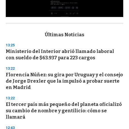
0
s
e
c
Últimas Noticias
o
n
13:25
d
Ministerio del Interior abrió llamado laboral
s
o
con sueldo de $63.937 para 223 cargos
f
3
13:22
3
s
Florencia Núñez: su gira por Uruguay y el consejo
e
de Jorge Drexler que la impulsó a probar suerte
c
en Madrid
o
n
d
13:22
s
El tercer país más pequeño del planeta oficializó
su cambio de nombre y gentilicio: cómo se
llamará
12:43