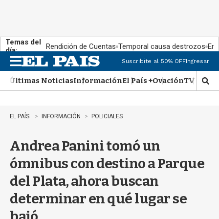
Temas del
Rendición de Cuentas
Temporal causa destrozos
En 
día:
Suscribite al 50% OFF
Ingresar
M
e
Últimas Noticias
Información
El País +
Ovación
TV Show
n
M
u
o
s
t
EL PAÍS
INFORMACIÓN
POLICIALES
r
a
Andrea Panini tomó un
r
b
ómnibus con destino a Parque
�
s
del Plata, ahora buscan
q
u
determinar en qué lugar se
e
d
bajó