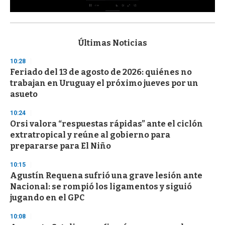
0
s
e
c
Últimas Noticias
o
n
10:28
d
Feriado del 13 de agosto de 2026: quiénes no
s
o
trabajan en Uruguay el próximo jueves por un
f
asueto
3
3
s
10:24
e
Orsi valora “respuestas rápidas” ante el ciclón
c
extratropical y reúne al gobierno para
o
n
prepararse para El Niño
d
s
10:15
Agustín Requena sufrió una grave lesión ante
Nacional: se rompió los ligamentos y siguió
jugando en el GPC
10:08