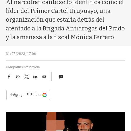
a
Al narcotraficante se lo identifica como el
líder del Primer Cartel Uruguayo, una
organización que estaría detrás del
atentado a la Brigada Antidrogas del Prado
y la amenaza a la fiscal Mónica Ferrero
31/07/2023, 17:06
Compartir esta noticia
F
W
T
L
E
a
h
w
i
m
c
a
i
n
a
e
t
t
k
i
+
Agregar El País en
b
s
t
e
l
o
A
e
d
o
p
r
I
k
p
n