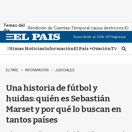
Temas del
Rendición de Cuentas
Temporal causa destrozos
En 
día:
Suscribite al 50% OFF
Ingresar
M
e
Últimas Noticias
Información
El País +
Ovación
TV Show
n
M
u
o
s
t
EL PAÍS
INFORMACIÓN
JUDICIALES
r
a
Una historia de fútbol y
r
b
huidas: quién es Sebastián
�
s
Marset y por qué lo buscan en
q
u
tantos países
e
d