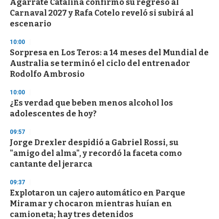
Agarrate Catalina confirmó su regreso al
Carnaval 2027 y Rafa Cotelo reveló si subirá al
escenario
10:00
Sorpresa en Los Teros: a 14 meses del Mundial de
Australia se terminó el ciclo del entrenador
Rodolfo Ambrosio
10:00
¿Es verdad que beben menos alcohol los
adolescentes de hoy?
09:57
Jorge Drexler despidió a Gabriel Rossi, su
"amigo del alma", y recordó la faceta como
cantante del jerarca
09:37
Explotaron un cajero automático en Parque
Miramar y chocaron mientras huían en
camioneta; hay tres detenidos