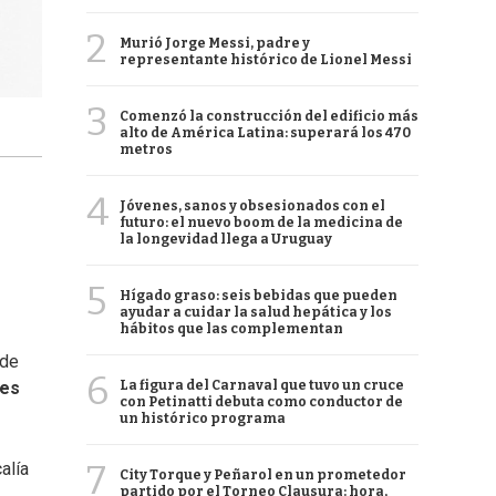
2
Murió Jorge Messi, padre y
representante histórico de Lionel Messi
3
Comenzó la construcción del edificio más
alto de América Latina: superará los 470
metros
4
Jóvenes, sanos y obsesionados con el
futuro: el nuevo boom de la medicina de
la longevidad llega a Uruguay
5
Hígado graso: seis bebidas que pueden
ayudar a cuidar la salud hepática y los
hábitos que las complementan
 de
6
La figura del Carnaval que tuvo un cruce
nes
con Petinatti debuta como conductor de
un histórico programa
7
alía
City Torque y Peñarol en un prometedor
partido por el Torneo Clausura: hora,