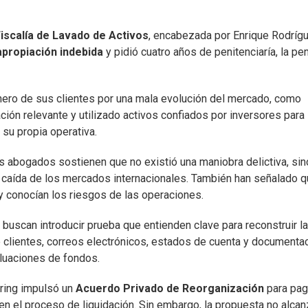
iscalía de Lavado de Activos
, encabezada por Enrique Rodríg
apropiación indebida
y pidió cuatro años de penitenciaría, la pe
inero de sus clientes por una mala evolución del mercado, como
ción relevante y utilizado activos confiados por inversores para
su propia operativa.
s abogados sostienen que no existió una maniobra delictiva, sin
 caída de los mercados internacionales. También han señalado 
 y conocían los riesgos de las operaciones.
buscan introducir prueba que entienden clave para reconstruir la
 clientes, correos electrónicos, estados de cuenta y documenta
aluaciones de fondos.
ldring impulsó un
Acuerdo Privado de Reorganización
para pag
n el proceso de liquidación. Sin embargo, la propuesta no alca