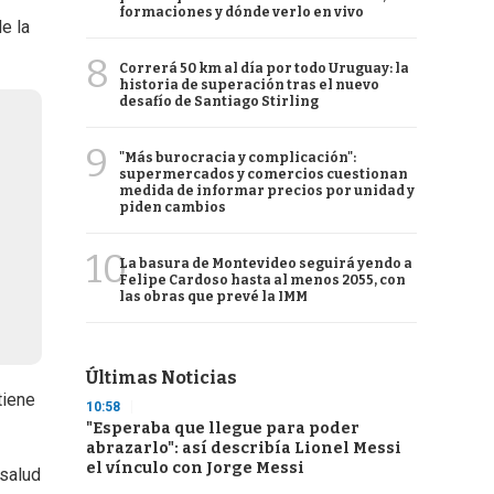
formaciones y dónde verlo en vivo
e la
8
Correrá 50 km al día por todo Uruguay: la
historia de superación tras el nuevo
desafío de Santiago Stirling
9
"Más burocracia y complicación":
supermercados y comercios cuestionan
medida de informar precios por unidad y
piden cambios
10
La basura de Montevideo seguirá yendo a
Felipe Cardoso hasta al menos 2055, con
las obras que prevé la IMM
Últimas Noticias
tiene
10:58
"Esperaba que llegue para poder
abrazarlo": así describía Lionel Messi
el vínculo con Jorge Messi
salud