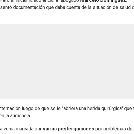
 Pero al iniciar la audiencia, el abogado
Marcelo Domínguez
,
esentó documentación que daba cuenta de la situación de salud d
ernación luego de que se le "abriera una herida quirúrgica" que 
n la audiencia.
 ya venía marcada por
varias postergaciones
por problemas de 