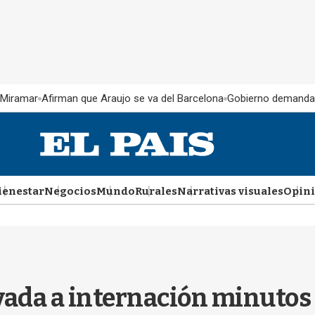
 Miramar
Afirman que Araujo se va del Barcelona
Gobierno demanda
ienestar
Negocios
Mundo
Rurales
Narrativas visuales
Opin
vada a internación minutos