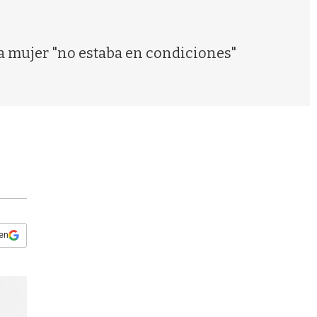
s
q
u
e
a mujer "no estaba en condiciones"
d
a
 en