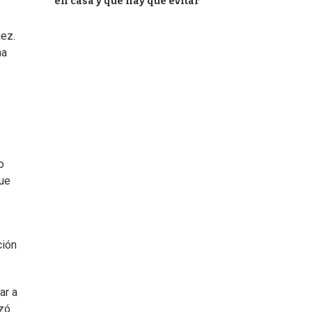
en casa y qué hay que evitar
uez.
na
o
que
ción
ar a
nzó