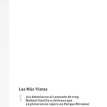
Las Más Vistas
1
Así detuvieron al cantante de trap
Nahuel One23 y a chilenos que
explotaron un cajero en Parque Miramar