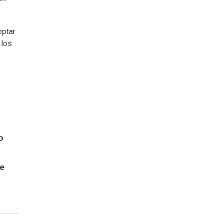
eptar
 los
o
de