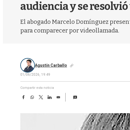
audiencia y se resolvi
El abogado Marcelo Domínguez presentó
para comparecer por videollamada.
Agustín Carballo
01/06/2026, 19:49
Compartir esta noticia
F
W
T
L
E
a
h
w
i
m
c
a
i
n
a
e
t
t
k
i
b
s
t
e
l
o
A
e
d