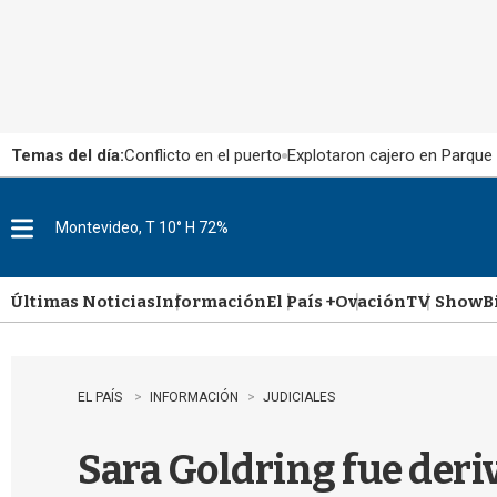
Temas del día:
Conflicto en el puerto
Explotaron cajero en Parque
Montevideo, T 10° H 72%
M
e
n
u
Últimas Noticias
Información
El País +
Ovación
TV Show
B
EL PAÍS
INFORMACIÓN
JUDICIALES
Sara Goldring fue deri