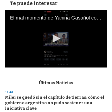
Te puede interesar
El mal momento de Yanina Gasañol con un hincha argentino en "Subrayado"
0
s
e
c
Últimas Noticias
o
n
11:43
d
Milei se quedó sin el capítulo de tierras: cómo el
s
o
gobierno argentino no pudo sostener una
f
iniciativa clave
3