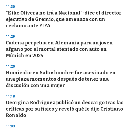
3
s
11:30
e
"Kike Olivera no irá a Nacional": dice el director
c
ejecutivo de Gremio, que amenaza con un
o
n
reclamo ante FIFA
d
s
11:29
Cadena perpetua en Alemania para un joven
afgano por el mortal atentado con auto en
Múnich en 2025
11:20
Homicidio en Salto: hombre fue asesinado en
una plaza momentos después de tener una
discusión con una mujer
11:18
Georgina Rodríguez publicó un descargo tras las
críticas por su físico y reveló qué le dijo Cristiano
Ronaldo
11:03