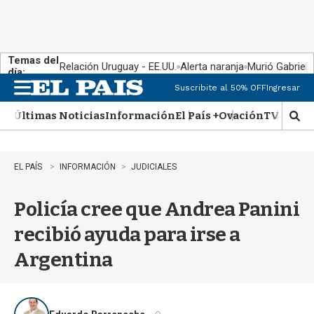
Temas del
Relación Uruguay - EE.UU.
Alerta naranja
Murió Gabriel 
día:
Suscribite al 50% OFF
Ingresar
M
e
Últimas Noticias
Información
El País +
Ovación
TV Show
n
M
u
o
s
t
EL PAÍS
INFORMACIÓN
JUDICIALES
r
a
Policía cree que Andrea Panini
r
b
recibió ayuda para irse a
�
s
Argentina
q
u
e
d