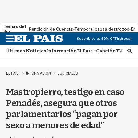
Temas del
Rendición de Cuentas
Temporal causa destrozos
En 
día:
Suscribite al 50% OFF
Ingresar
M
e
Últimas Noticias
Información
El País +
Ovación
TV Show
n
M
u
o
s
t
EL PAÍS
INFORMACIÓN
JUDICIALES
r
a
Mastropierro, testigo en caso
r
b
Penadés, asegura que otros
�
s
parlamentarios “pagan por
q
u
sexo a menores de edad”
e
d