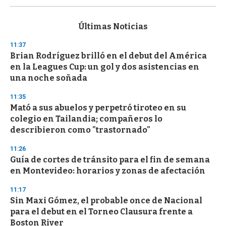
s
e
c
Últimas Noticias
o
n
11:37
d
Brian Rodríguez brilló en el debut del América
s
o
en la Leagues Cup: un gol y dos asistencias en
f
una noche soñada
3
3
s
11:35
e
Mató a sus abuelos y perpetró tiroteo en su
c
colegio en Tailandia; compañeros lo
o
n
describieron como "trastornado"
d
s
11:26
Guía de cortes de tránsito para el fin de semana
en Montevideo: horarios y zonas de afectación
11:17
Sin Maxi Gómez, el probable once de Nacional
para el debut en el Torneo Clausura frente a
Boston River