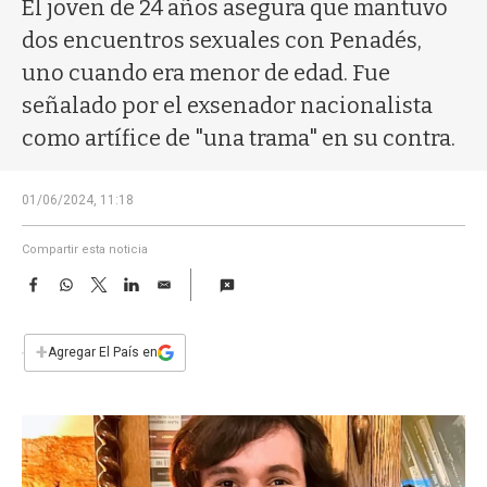
a
El joven de 24 años asegura que mantuvo
dos encuentros sexuales con Penadés,
uno cuando era menor de edad. Fue
señalado por el exsenador nacionalista
como artífice de "una trama" en su contra.
01/06/2024, 11:18
Compartir esta noticia
F
W
T
L
E
a
h
w
i
m
c
a
i
n
a
e
t
t
k
i
+
Agregar El País en
b
s
t
e
l
o
A
e
d
o
p
r
I
k
p
n