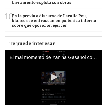
Livramento explota con obras
10
En la previa a discurso de Lacalle Pou,
blancos se enfrascan en polémica interna
sobre qué oposición ejercer
Te puede interesar
El mal momento de Yanina Gasañol con un hincha argentino en "Subrayado"
0