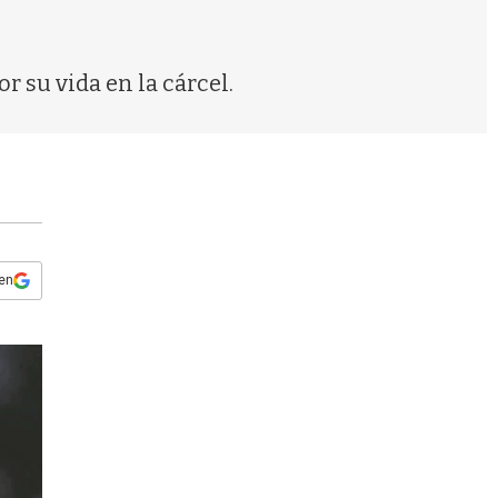
s
q
u
e
 su vida en la cárcel.
d
a
 en