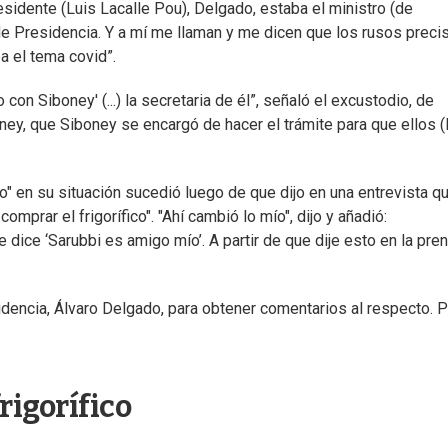
sidente (Luis Lacalle Pou), Delgado, estaba el ministro (de
 de Presidencia. Y a mí me llaman y me dicen que los rusos preci
a el tema covid”.
on Siboney' (...) la secretaria de él”, señaló el excustodio, de
ney, que Siboney se encargó de hacer el trámite para que ellos (
" en su situación sucedió luego de que dijo en una entrevista q
mprar el frigorífico". "Ahí cambió lo mío", dijo y añadió:
ice ‘Sarubbi es amigo mío’. A partir de que dije esto en la pren
idencia, Álvaro Delgado, para obtener comentarios al respecto. P
rigorífico