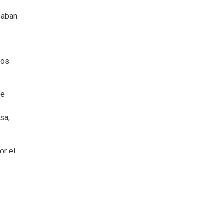
saban
los
ue
sa,
or el