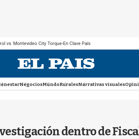
rol vs. Montevideo City Torque
En Clave País
ienestar
Negocios
Mundo
Rurales
Narrativas visuales
Opin
estigación dentro de Fiscalí