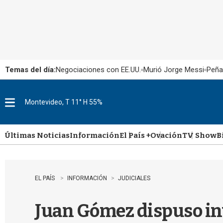
Temas del día:
Negociaciones con EE.UU.
Murió Jorge Messi
Peña
Montevideo, T 11° H 55%
M
e
n
u
Últimas Noticias
Información
El País +
Ovación
TV Show
B
EL PAÍS
INFORMACIÓN
JUDICIALES
Juan Gómez dispuso inv