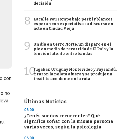
decisión
8
Lacalle Pou rompe bajo perfil y blancos
esperan con expectativa su discurso en
acto en Ciudad Vieja
9
Un día en Cerro Norte: un disparo en el
pie en medio de recorrida de El País y la
tensión latente entre bandas
10
Jugaban Uruguay Montevideo y Paysandú,
tiraron la pelota afuera y se produjo un
lo con
insólito accidente en la ruta
yo no
leva
Últimas Noticias
08:00
¿Tenés sueños recurrentes? Qué
significa soñar con la misma persona
ás,
varias veces, según la psicología
06:00