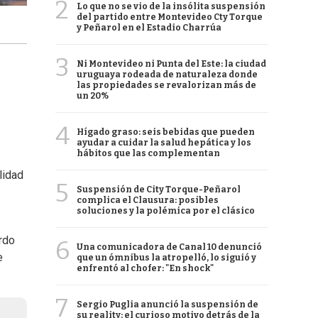
2
Lo que no se vio de la insólita suspensión
del partido entre Montevideo Cty Torque
y Peñarol en el Estadio Charrúa
3
Ni Montevideo ni Punta del Este: la ciudad
uruguaya rodeada de naturaleza donde
las propiedades se revalorizan más de
un 20%
4
Hígado graso: seis bebidas que pueden
ayudar a cuidar la salud hepática y los
hábitos que las complementan
lidad
5
Suspensión de City Torque-Peñarol
complica el Clausura: posibles
soluciones y la polémica por el clásico
rdo
6
Una comunicadora de Canal 10 denunció
e
que un ómnibus la atropelló, lo siguió y
enfrentó al chofer: "En shock"
7
Sergio Puglia anunció la suspensión de
su reality: el curioso motivo detrás de la