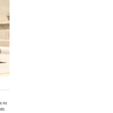
s no
odo.