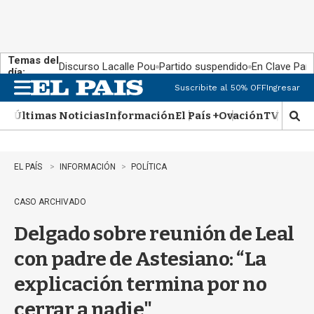
Temas del
Discurso Lacalle Pou
Partido suspendido
En Clave País
día:
Suscribite al 50% OFF
Ingresar
M
e
Últimas Noticias
Información
El País +
Ovación
TV Show
n
M
u
o
s
t
EL PAÍS
INFORMACIÓN
POLÍTICA
r
a
CASO ARCHIVADO
r
b
Delgado sobre reunión de Leal
�
s
con padre de Astesiano: “La
q
u
explicación termina por no
e
d
cerrar a nadie"