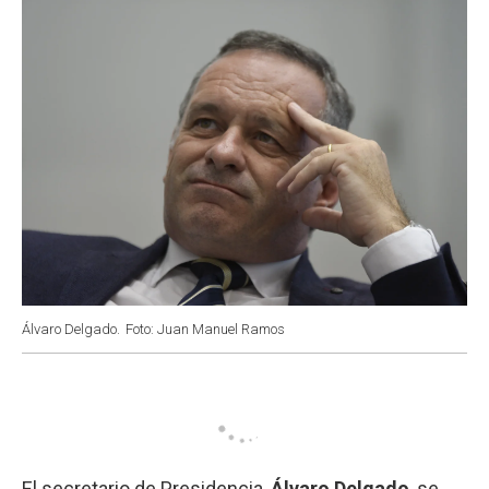
k
p
n
Álvaro Delgado.
Foto: Juan Manuel Ramos
El secretario de Presidencia,
Álvaro Delgado
, se