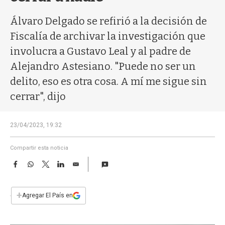
a
Álvaro Delgado se refirió a la decisión de
Fiscalía de archivar la investigación que
involucra a Gustavo Leal y al padre de
Alejandro Astesiano. "Puede no ser un
delito, eso es otra cosa. A mí me sigue sin
cerrar", dijo
23/04/2023, 19:32
Compartir esta noticia
F
W
T
L
E
a
h
w
i
m
c
a
i
n
a
e
t
t
k
i
+
Agregar El País en
b
s
t
e
l
o
A
e
d
o
p
r
I