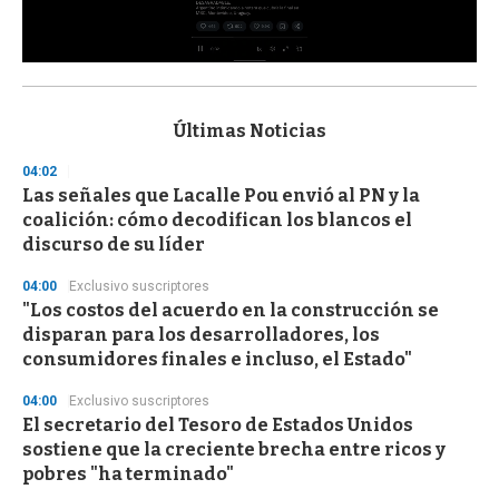
0
s
e
c
Últimas Noticias
o
n
04:02
d
Las señales que Lacalle Pou envió al PN y la
s
o
coalición: cómo decodifican los blancos el
f
discurso de su líder
3
3
s
04:00
Exclusivo suscriptores
e
"Los costos del acuerdo en la construcción se
c
disparan para los desarrolladores, los
o
n
consumidores finales e incluso, el Estado"
d
s
04:00
Exclusivo suscriptores
El secretario del Tesoro de Estados Unidos
sostiene que la creciente brecha entre ricos y
pobres "ha terminado"