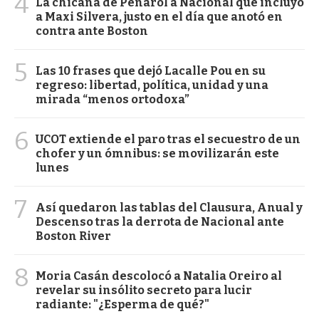
4
La chicana de Peñarol a Nacional que incluyó
a Maxi Silvera, justo en el día que anotó en
contra ante Boston
5
Las 10 frases que dejó Lacalle Pou en su
regreso: libertad, política, unidad y una
mirada “menos ortodoxa”
6
UCOT extiende el paro tras el secuestro de un
chofer y un ómnibus: se movilizarán este
lunes
7
Así quedaron las tablas del Clausura, Anual y
Descenso tras la derrota de Nacional ante
Boston River
8
Moria Casán descolocó a Natalia Oreiro al
revelar su insólito secreto para lucir
radiante: "¿Esperma de qué?"