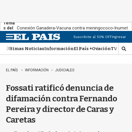
Tema
s del
Conexión Ganadera
Vacuna contra meningococo
Inumet ad
día:
Suscribite al 50% OFF
Ingresar
M
e
Últimas Noticias
Información
El País +
Ovación
TV Show
n
M
u
o
s
t
EL PAÍS
INFORMACIÓN
JUDICIALES
r
a
Fossati ratificó denuncia de
r
b
difamación contra Fernando
�
s
Pereira y director de Caras y
q
u
Caretas
e
d