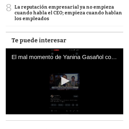
8
La reputación empresarial ya no empieza
cuando habla el CEO; empieza cuando hablan
los empleados
Te puede interesar
El mal momento de Yanina Gasañol con un hincha argentino en "Subrayado"
0
s
e