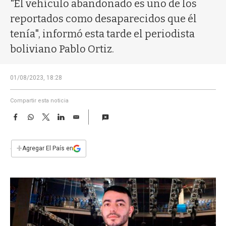
a
"El vehículo abandonado es uno de los
reportados como desaparecidos que él
tenía", informó esta tarde el periodista
boliviano Pablo Ortiz.
01/08/2023, 18:28
Compartir esta noticia
F
W
T
L
E
a
h
w
i
m
c
a
i
n
a
e
t
t
k
i
+
Agregar El País en
b
s
t
e
l
o
A
e
d
o
p
r
I
k
p
n