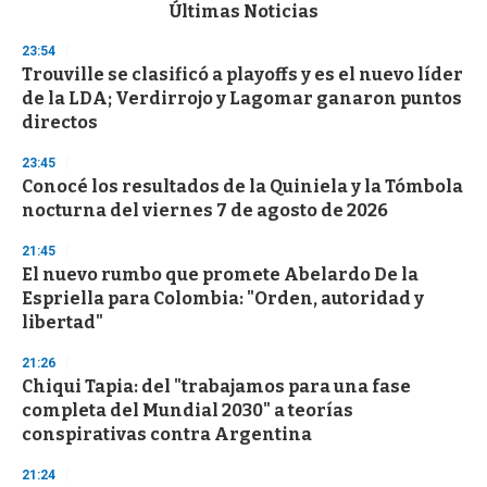
c
Últimas Noticias
o
n
23:54
d
Trouville se clasificó a playoffs y es el nuevo líder
s
o
de la LDA; Verdirrojo y Lagomar ganaron puntos
f
directos
3
3
s
23:45
e
Conocé los resultados de la Quiniela y la Tómbola
c
nocturna del viernes 7 de agosto de 2026
o
n
d
21:45
s
El nuevo rumbo que promete Abelardo De la
Espriella para Colombia: "Orden, autoridad y
libertad"
21:26
Chiqui Tapia: del "trabajamos para una fase
completa del Mundial 2030" a teorías
conspirativas contra Argentina
21:24