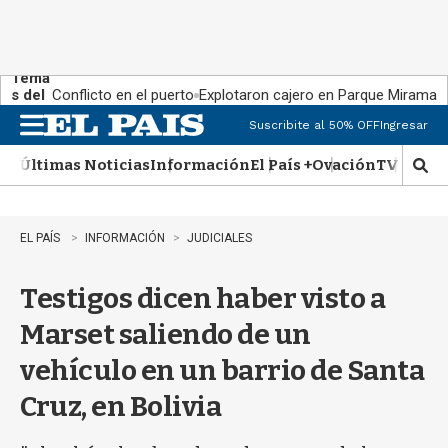
Tema
s del
Conflicto en el puerto
Explotaron cajero en Parque Miramar
día:
Suscribite al 50% OFF
Ingresar
M
e
Últimas Noticias
Información
El País +
Ovación
TV Show
n
M
u
o
s
t
EL PAÍS
INFORMACIÓN
JUDICIALES
r
a
Testigos dicen haber visto a
r
b
Marset saliendo de un
�
s
vehículo en un barrio de Santa
q
u
Cruz, en Bolivia
e
d