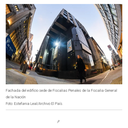
o
p
r
I
k
p
n
Fachada del edificio sede de Fiscalias Penales de la Fiscalia General
de la Nación
Foto: Estefania Leal/Archivo El País.