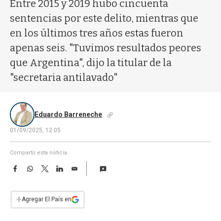
a
Entre 2015 y 2019 hubo cincuenta
sentencias por este delito, mientras que
en los últimos tres años estas fueron
apenas seis. "Tuvimos resultados peores
que Argentina", dijo la titular de la
"secretaria antilavado"
Eduardo Barreneche
01/09/2025, 12:05
Compartir esta noticia
F
W
T
L
E
a
h
w
i
m
c
a
i
n
a
e
t
t
k
i
+
Agregar El País en
b
s
t
e
l
o
A
e
d