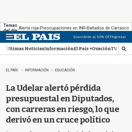
Temas
Alerta roja
Preocupaciones en INR
Bañados de Carrasco
del día:
Suscribite al 50% OFF
Ingresar
M
e
Últimas Noticias
Información
El País +
Ovación
TV Show
n
M
u
o
s
t
EL PAÍS
INFORMACIÓN
EDUCACIÓN
r
a
La Udelar alertó pérdida
r
b
presupuestal en Diputados,
�
s
con carreras en riesgo, lo que
q
u
derivó en un cruce político
e
d