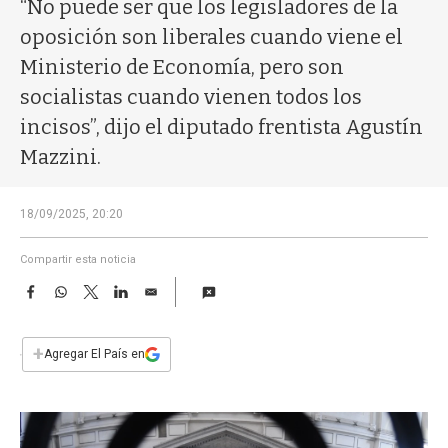
a
“No puede ser que los legisladores de la
oposición son liberales cuando viene el
Ministerio de Economía, pero son
socialistas cuando vienen todos los
incisos”, dijo el diputado frentista Agustín
Mazzini.
18/09/2025, 20:20
Compartir esta noticia
F
W
T
L
E
a
h
w
i
m
c
a
i
n
a
e
t
t
k
i
+
Agregar El País en
b
s
t
e
l
o
A
e
d
o
p
r
I
k
p
n