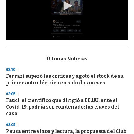
0
s
e
c
Últimas Noticias
o
n
03:10
d
Ferrari superó las críticas y agotó el stock de su
s
o
primer auto eléctrico en solo dos meses
f
3
03:05
3
s
Fauci, el científico que dirigió a EE.UU. ante el
e
Covid-19, podría ser condenado: las claves del
c
caso
o
n
d
03:05
s
Pausa entre vinos y lectura, la propuesta del Club