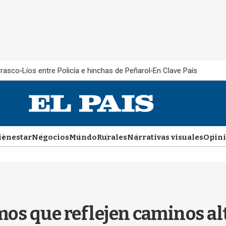
rrasco
Líos entre Policía e hinchas de Peñarol
En Clave País
ienestar
Negocios
Mundo
Rurales
Narrativas visuales
Opin
mos que reflejen caminos al