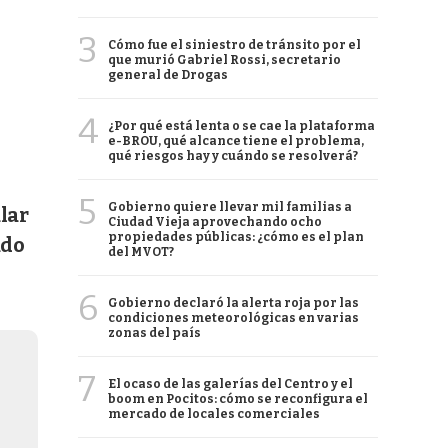
3
Cómo fue el siniestro de tránsito por el
que murió Gabriel Rossi, secretario
general de Drogas
4
¿Por qué está lenta o se cae la plataforma
e-BROU, qué alcance tiene el problema,
qué riesgos hay y cuándo se resolverá?
5
Gobierno quiere llevar mil familias a
lar
Ciudad Vieja aprovechando ocho
propiedades públicas: ¿cómo es el plan
ado
del MVOT?
6
Gobierno declaró la alerta roja por las
condiciones meteorológicas en varias
zonas del país
7
El ocaso de las galerías del Centro y el
boom en Pocitos: cómo se reconfigura el
mercado de locales comerciales