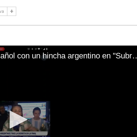
va
El mal momento de Yanina Gasañol con un hin