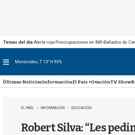
Temas del día:
Alerta roja
Preocupaciones en INR
Bañados de Ca
Montevideo, T 13° H 95%
M
e
n
u
Últimas Noticias
Información
El País +
Ovación
TV Show
B
EL PAÍS
INFORMACIÓN
EDUCACIÓN
Robert Silva: “Les pedi