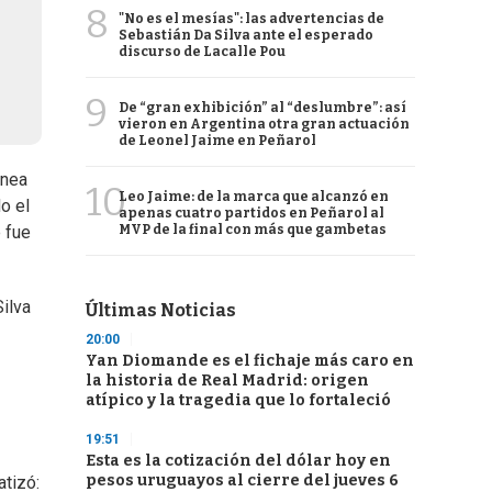
8
"No es el mesías": las advertencias de
Sebastián Da Silva ante el esperado
discurso de Lacalle Pou
9
De “gran exhibición” al “deslumbre”: así
vieron en Argentina otra gran actuación
de Leonel Jaime en Peñarol
anea
10
Leo Jaime: de la marca que alcanzó en
o el
apenas cuatro partidos en Peñarol al
MVP de la final con más que gambetas
 fue
ilva
Últimas Noticias
20:00
Yan Diomande es el fichaje más caro en
la historia de Real Madrid: origen
atípico y la tragedia que lo fortaleció
19:51
Esta es la cotización del dólar hoy en
pesos uruguayos al cierre del jueves 6
atizó: