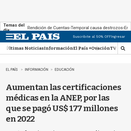
Temas del
Rendición de Cuentas
Temporal causa destrozos
En 
día:
Suscribite al 50% OFF
Ingresar
M
e
Últimas Noticias
Información
El País +
Ovación
TV Show
n
M
u
o
s
t
EL PAÍS
INFORMACIÓN
EDUCACIÓN
r
a
Aumentan las certificaciones
r
b
médicas en la ANEP, por las
�
s
que se pagó US$ 177 millones
q
u
en 2022
e
d