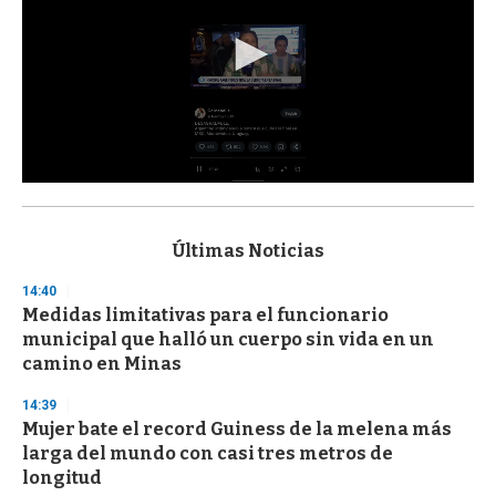
0
s
e
c
Últimas Noticias
o
n
14:40
d
Medidas limitativas para el funcionario
s
o
municipal que halló un cuerpo sin vida en un
f
camino en Minas
3
3
s
14:39
e
Mujer bate el record Guiness de la melena más
c
larga del mundo con casi tres metros de
o
n
longitud
d