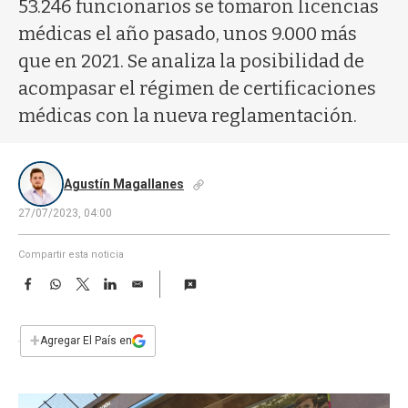
a
53.246 funcionarios se tomaron licencias
médicas el año pasado, unos 9.000 más
que en 2021. Se analiza la posibilidad de
acompasar el régimen de certificaciones
médicas con la nueva reglamentación.
Agustín Magallanes
27/07/2023, 04:00
Compartir esta noticia
F
W
T
L
E
a
h
w
i
m
c
a
i
n
a
e
t
t
k
i
+
Agregar El País en
b
s
t
e
l
o
A
e
d
o
p
r
I
k
p
n