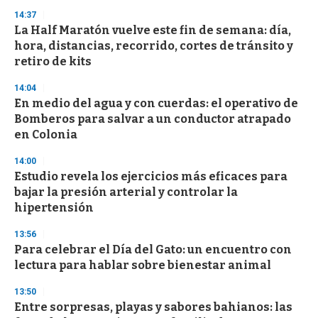
s
14:37
La Half Maratón vuelve este fin de semana: día,
hora, distancias, recorrido, cortes de tránsito y
retiro de kits
14:04
En medio del agua y con cuerdas: el operativo de
Bomberos para salvar a un conductor atrapado
en Colonia
14:00
Estudio revela los ejercicios más eficaces para
bajar la presión arterial y controlar la
hipertensión
13:56
Para celebrar el Día del Gato: un encuentro con
lectura para hablar sobre bienestar animal
13:50
Entre sorpresas, playas y sabores bahianos: las