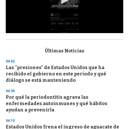
0
s
e
c
Últimas Noticias
o
n
04:42
d
Las "presiones" de Estados Unidos que ha
s
o
recibido el gobierno en este período y qué
f
diálogo se está manteniendo
3
3
s
04:30
e
Por qué la periodontitis agrava las
c
enfermedades autoinmunes y qué hábitos
o
n
ayudan a prevenirla
d
s
04:10
Estados Unidos frena el ingreso de aguacate de