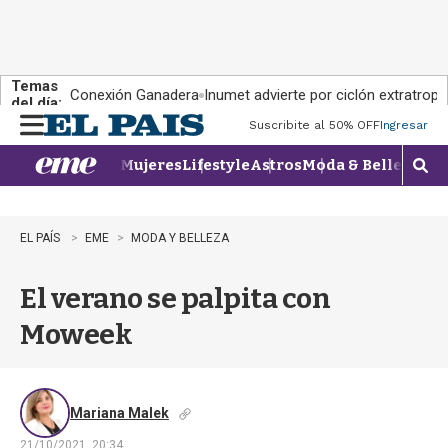
Temas
Conexión Ganadera
Inumet advierte por ciclón extratropi
del día:
Suscribite al 50% OFF
Ingresar
M
e
Mujeres
Lifestyle
Astros
Moda & Belleza
Con
n
M
u
o
s
t
EL PAÍS
EME
MODA Y BELLEZA
r
a
El verano se palpita con
r
b
Moweek
�
s
q
u
e
Mariana Malek
d
21/10/2021, 20:34