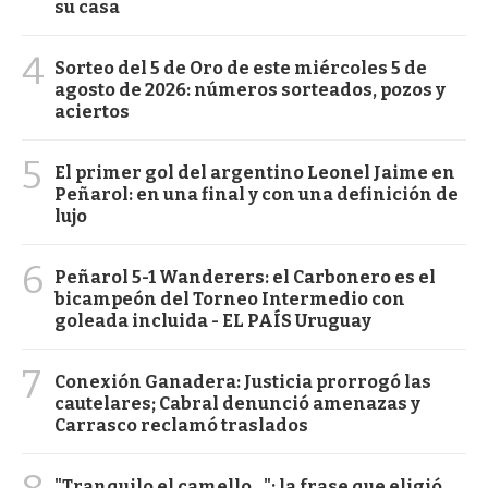
su casa
4
Sorteo del 5 de Oro de este miércoles 5 de
agosto de 2026: números sorteados, pozos y
aciertos
5
El primer gol del argentino Leonel Jaime en
Peñarol: en una final y con una definición de
lujo
6
Peñarol 5-1 Wanderers: el Carbonero es el
bicampeón del Torneo Intermedio con
goleada incluida - EL PAÍS Uruguay
7
Conexión Ganadera: Justicia prorrogó las
cautelares; Cabral denunció amenazas y
Carrasco reclamó traslados
"Tranquilo el camello...": la frase que eligió