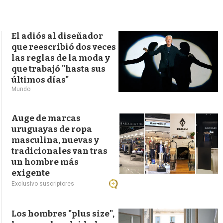
s
q
u
e
El adiós al diseñador
d
que reescribió dos veces
a
las reglas de la moda y
que trabajó "hasta sus
últimos días"
Mundo
Auge de marcas
uruguayas de ropa
masculina, nuevas y
tradicionales van tras
un hombre más
exigente
Exclusivo suscriptores
Los hombres "plus size",