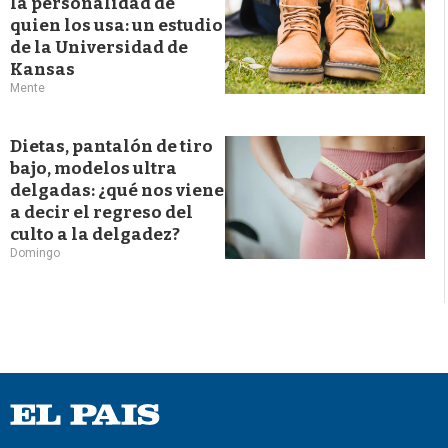
la personalidad de
quien los usa: un estudio
de la Universidad de
Kansas
Mente
Dietas, pantalón de tiro
bajo, modelos ultra
delgadas: ¿qué nos viene
a decir el regreso del
culto a la delgadez?
Domingo