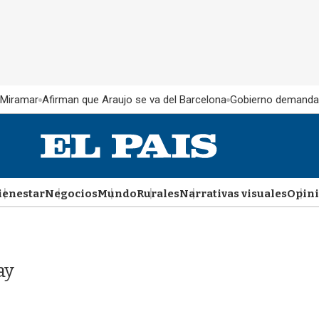
 Miramar
Afirman que Araujo se va del Barcelona
Gobierno demanda
ienestar
Negocios
Mundo
Rurales
Narrativas visuales
Opin
ay