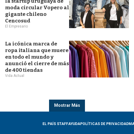
la startup uruguaya de
moda circular Vopero al
gigante chileno
Cencosud
El Empresario
La icónica marca de
ropa italiana que muere
en todo el mundo y
anunció el cierre de más
de 400 tiendas
Vida Actual
Mostrar Más
EL PAÍS STAFF
AYUDA
POLÍTICAS DE PRIVACIDAD
MA