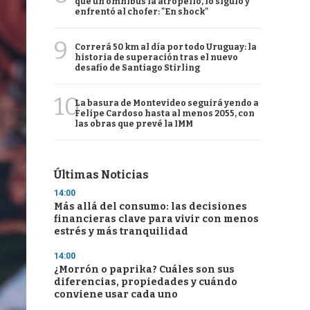
que un ómnibus la atropelló, lo siguió y
enfrentó al chofer: "En shock"
9
Correrá 50 km al día por todo Uruguay: la
historia de superación tras el nuevo
desafío de Santiago Stirling
10
La basura de Montevideo seguirá yendo a
Felipe Cardoso hasta al menos 2055, con
las obras que prevé la IMM
Últimas Noticias
14:00
Más allá del consumo: las decisiones
financieras clave para vivir con menos
estrés y más tranquilidad
14:00
¿Morrón o paprika? Cuáles son sus
diferencias, propiedades y cuándo
conviene usar cada uno