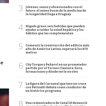
3
Jóvenes, sanos y obsesionados con el
futuro: el nuevo boom de la medicina de
la longevidad llega a Uruguay
4
Hígado graso: seis bebidas que pueden
ayudar a cuidar la salud hepática y los
hábitos que las complementan
5
Comenzó la construcción del edificio más
alto de América Latina: superará los 470
metros
se
6
City Torque y Peñarol en un prometedor
partido por el Torneo Clausura: hora,
formaciones y dónde verlo en vivo
7
La figura del Carnaval que tuvo un cruce
con Petinatti debuta como conductor de
un histórico programa
8
Una comunicadora de Canal 10 denunció