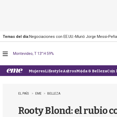
Temas del día:
Negociaciones con EE.UU.
Murió Jorge Messi
Peña
Montevideo, T 13° H 59%
M
e
n
u
Mujeres
Lifestyle
Astros
Moda & Belleza
Con 
EL PAÍS
EME
BELLEZA
Rooty Blond: el rubio c