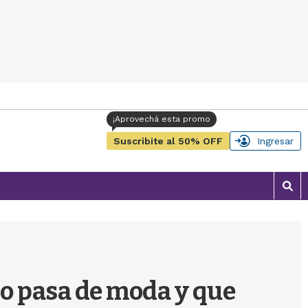
Suscribite al 50% OFF
Ingresar
M
o
s
t
r
a
r
 no pasa de moda y que
b
�