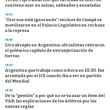
c
conviene usar en salsas, salteados y ensaladas
o
n
d
18:53
s
"Orsi nos está ignorando": vecinos de Casupá se
movilizaron en el Palacio Legislativo en rechazo
a la represa
18:46
Giro abrupto en Argentina: oficialistas retiraron
el polémico capítulo de extranjerización de
tierras
18:43
Argentina que trabaja como niñera en EE.UU. fue
arrestada por el ICE cuando iba a ver un partido
del Mundial
18:34
De la “gestión” a por qué no se va usar un ítem del
VAR: las explicaciones de los árbitros por las
nuevas reglas