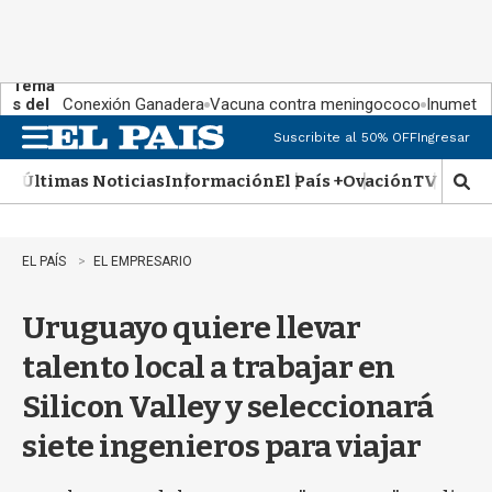
Tema
s del
Conexión Ganadera
Vacuna contra meningococo
Inumet ad
día:
Suscribite al 50% OFF
Ingresar
M
e
Últimas Noticias
Información
El País +
Ovación
TV Show
n
M
u
o
s
t
EL PAÍS
EL EMPRESARIO
r
a
Uruguayo quiere llevar
r
b
talento local a trabajar en
�
s
Silicon Valley y seleccionará
q
u
siete ingenieros para viajar
e
d