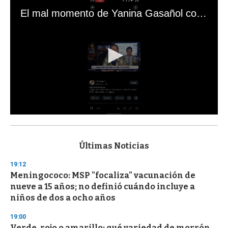
El mal momento de Yanina Gasañol con un hincha argentino en "Subrayado"
0
s
e
c
Últimas Noticias
o
n
19:12
d
Meningococo: MSP "focaliza" vacunación de
s
o
nueve a 15 años; no definió cuándo incluye a
f
niños de dos a ocho años
3
3
s
19:00
e
Verde, rojo o amarillo: qué variedad de morrón