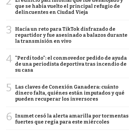
2
El edificio patrimonial que fue desalojado y
que se había vuelto el principal refugio de
delincuentes en Ciudad Vieja
3
Hacía un reto para TikTok disfrazado de
repartidor y fue asesinado a balazos durante
la transmisión en vivo
4
"Perdí todo": el conmovedor pedido de ayuda
de una periodista deportiva tras incendio de
su casa
5
Las claves de Conexión Ganadera: cuánto
dinero falta, quiénes están imputados y qué
pueden recuperar los inversores
6
Inumet cesó la alerta amarilla por tormentas
fuertes que regía para este miércoles