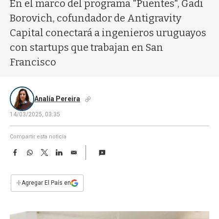
a
En el marco del programa "Puentes", Gadi
Borovich, cofundador de Antigravity
Capital conectará a ingenieros uruguayos
con startups que trabajan en San
Francisco
Analía Pereira
14/03/2025, 03:35
Compartir esta noticia
F
W
T
L
E
a
h
w
i
m
c
a
i
n
a
e
t
t
k
i
+
Agregar El País en
b
s
t
e
l
o
A
e
d
o
p
r
I
k
p
n