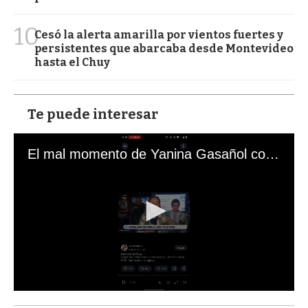
10
Cesó la alerta amarilla por vientos fuertes y
persistentes que abarcaba desde Montevideo
hasta el Chuy
Te puede interesar
El mal momento de Yanina Gasañol con un hincha argentino en "Subrayado"
0
s