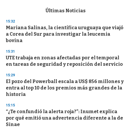
e
c
Últimas Noticias
o
n
15:32
d
Mariana Salinas, la científica uruguaya que viajó
s
o
a Corea del Sur para investigar la leucemia
f
bovina
3
3
s
15:31
e
UTE trabaja en zonas afectadas por el temporal
c
en tareas de seguridad y reposición del servicio
o
n
d
15:29
s
El pozo del Powerball escala a US$ 856 millones y
entra al top 10 de los premios más grandes de la
historia
15:15
“¿Te confundió la alerta roja?”: Inumet explica
por qué emitió una advertencia diferente a la de
Sinae