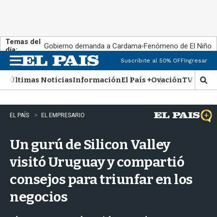
Temas del
Gobierno demanda a Cardama
Fenómeno de El Niño
día:
Suscribite al 50% OFF
Ingresar
M
e
Últimas Noticias
Información
El País +
Ovación
TV Show
n
M
u
o
s
t
EL PAÍS
EL EMPRESARIO
r
a
Un gurú de Silicon Valley
r
b
visitó Uruguay y compartió
�
s
consejos para triunfar en los
q
u
negocios
e
d