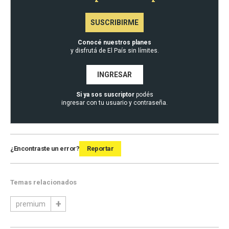
SUSCRIBIRME
Conocé nuestros planes
y disfrutá de El País sin límites.
INGRESAR
Si ya sos suscriptor
podés
ingresar con tu usuario y contraseña.
¿Encontraste un error?
Reportar
Temas relacionados
premium