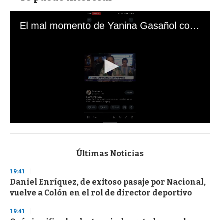
El mal momento de Yanina Gasañol con un hincha argentino en "Subrayado"
0
s
e
c
Últimas Noticias
o
n
19:41
d
Daniel Enríquez, de exitoso pasaje por Nacional,
s
o
vuelve a Colón en el rol de director deportivo
f
3
19:41
3