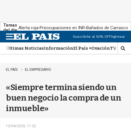
Temas
Alerta roja
Preocupaciones en INR
Bañados de Carrasco
del día:
Suscribite al 50% OFF
Ingresar
M
e
Últimas Noticias
Información
El País +
Ovación
TV Show
n
M
u
o
s
t
EL PAÍS
EL EMPRESARIO
r
a
«Siempre termina siendo un
r
b
buen negocio la compra de un
�
s
inmueble»
q
u
e
d
13/04/2020, 11:32